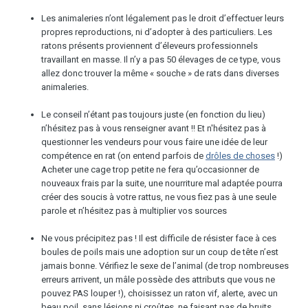
Les animaleries n’ont légalement pas le droit d’effectuer leurs
propres reproductions, ni d’adopter à des particuliers. Les
ratons présents proviennent d’éleveurs professionnels
travaillant en masse. Il n’y a pas 50 élevages de ce type, vous
allez donc trouver la même « souche » de rats dans diverses
animaleries.
Le conseil n’étant pas toujours juste (en fonction du lieu)
n’hésitez pas à vous renseigner avant !! Et n'hésitez pas à
questionner les vendeurs pour vous faire une idée de leur
compétence en rat (on entend parfois de
drôles de choses
!)
Acheter une cage trop petite ne fera qu’occasionner de
nouveaux frais par la suite, une nourriture mal adaptée pourra
créer des soucis à votre rattus, ne vous fiez pas à une seule
parole et n’hésitez pas à multiplier vos sources
Ne vous précipitez pas ! Il est difficile de résister face à ces
boules de poils mais une adoption sur un coup de tête n’est
jamais bonne. Vérifiez le sexe de l’animal (de trop nombreuses
erreurs arrivent, un mâle possède des attributs que vous ne
pouvez PAS louper !), choisissez un raton vif, alerte, avec un
beau poil, sans lésions ni croûtes, ne faisant pas de bruits