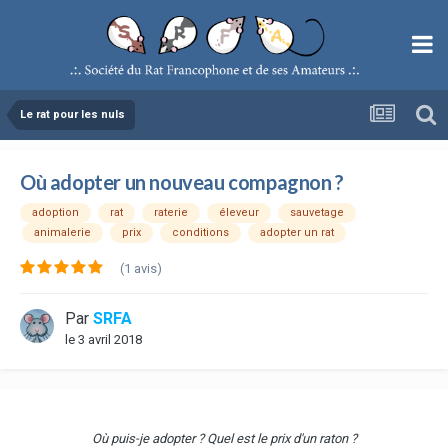
Le rat pour les nuls
Où adopter un nouveau compagnon ?
adoption
rat
raterie
éleveur
sauvetage
animalerie
prix
conditions
adopter un rat
(1 avis)
Par
SRFA
le 3 avril 2018
Où puis-je adopter ? Quel est le prix d'un raton ?