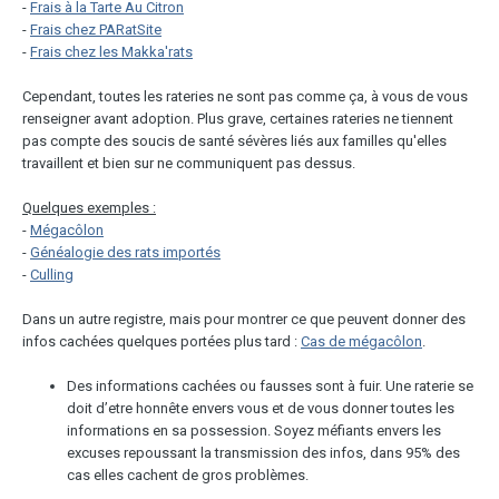
-
Frais à la Tarte Au Citron
-
Frais chez PARatSite
-
Frais chez les Makka'rats
Cependant, toutes les rateries ne sont pas comme ça, à vous de vous
renseigner avant adoption. Plus grave, certaines rateries ne tiennent
pas compte des soucis de santé sévères liés aux familles qu'elles
travaillent et bien sur ne communiquent pas dessus.
Quelques exemples :
-
Mégacôlon
-
Généalogie des rats importés
-
Culling
Dans un autre registre, mais pour montrer ce que peuvent donner des
infos cachées quelques portées plus tard :
Cas de mégacôlon
.
Des informations cachées ou fausses sont à fuir. Une raterie se
doit d’etre honnête envers vous et de vous donner toutes les
informations en sa possession. Soyez méfiants envers les
excuses repoussant la transmission des infos, dans 95% des
cas elles cachent de gros problèmes.