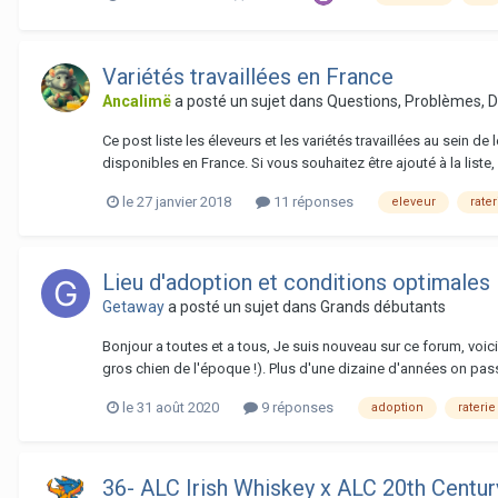
Variétés travaillées en France
Ancalimë
a posté un sujet dans
Questions, Problèmes, 
Ce post liste les éleveurs et les variétés travaillées au sein d
disponibles en France. Si vous souhaitez être ajouté à la liste, 
le 27 janvier 2018
11 réponses
eleveur
rater
Lieu d'adoption et conditions optimales
Getaway
a posté un sujet dans
Grands débutants
Bonjour a toutes et a tous, Je suis nouveau sur ce forum, voic
gros chien de l'époque !). Plus d'une dizaine d'années on pass
le 31 août 2020
9 réponses
adoption
raterie
36- ALC Irish Whiskey x ALC 20th Centur