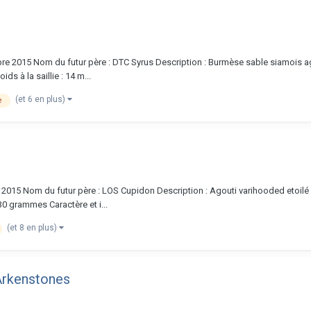
bre 2015 Nom du futur père : DTC Syrus Description : Burmèse sable siamoi
ds à la saillie : 14 m...
(et 6 en plus)
e
 2015 Nom du futur père : LOS Cupidon Description : Agouti varihooded etoil
730 grammes Caractère et i...
(et 8 en plus)
Arkenstones