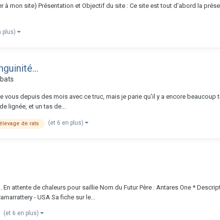
 mon site) Présentation et Objectif du site : Ce site est tout d'abord la prése
n plus)
guinité...
ébats
d'entre vous depuis des mois avec ce truc, mais je parie qu'il y a encore beauc
e lignée, et un tas de...
(et 6 en plus)
élevage de rats
.. En attente de chaleurs pour saillie Nom du Futur Père : Antares One * Desc
marrattery - USA Sa fiche sur le...
(et 6 en plus)