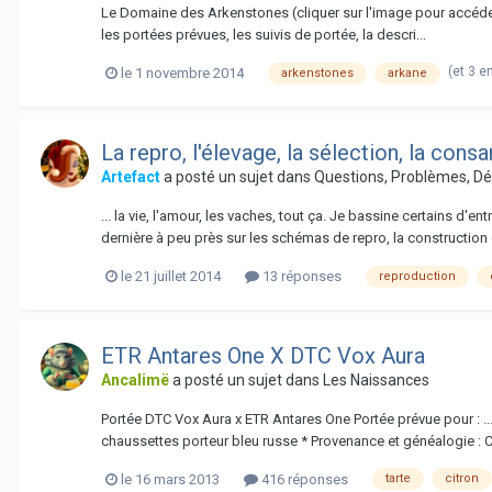
Le Domaine des Arkenstones (cliquer sur l'image pour accéder à
les portées prévues, les suivis de portée, la descri...
(et 3 e
le 1 novembre 2014
arkenstones
arkane
La repro, l'élevage, la sélection, la consan
Artefact
a posté un sujet dans
Questions, Problèmes, D
... la vie, l'amour, les vaches, tout ça. Je bassine certains 
dernière à peu près sur les schémas de repro, la construction d
le 21 juillet 2014
13 réponses
reproduction
ETR Antares One X DTC Vox Aura
Ancalimë
a posté un sujet dans
Les Naissances
Portée DTC Vox Aura x ETR Antares One Portée prévue pour : ..
chaussettes porteur bleu russe * Provenance et généalogie : Ca
le 16 mars 2013
416 réponses
tarte
citron