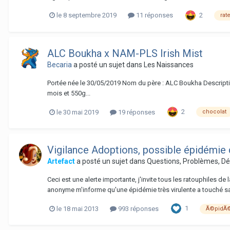
2
le 8 septembre 2019
11 réponses
rat
ALC Boukha x NAM-PLS Irish Mist
Becaria
a posté un sujet dans
Les Naissances
Portée née le 30/05/2019 Nom du père : ALC Boukha Description
mois et 550g...
2
le 30 mai 2019
19 réponses
chocolat
Vigilance Adoptions, possible épidémie 
Artefact
a posté un sujet dans
Questions, Problèmes, D
Ceci est une alerte importante, j'invite tous les ratouphiles de
anonyme m'informe qu'une épidémie très virulente a touché sa 
1
le 18 mai 2013
993 réponses
Ã©pidÃ