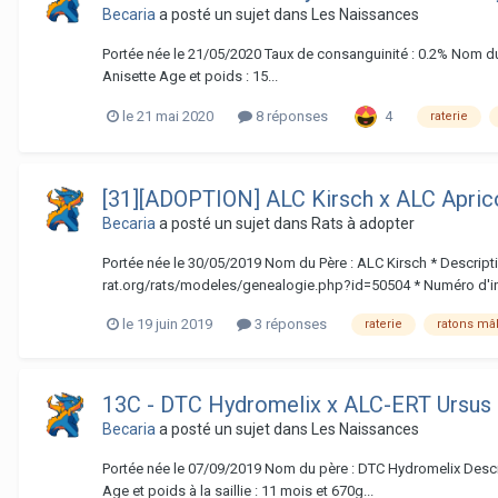
Becaria
a posté un sujet dans
Les Naissances
Portée née le 21/05/2020 Taux de consanguinité : 0.2% Nom du
Anisette Age et poids : 15...
4
le 21 mai 2020
8 réponses
raterie
[31][ADOPTION] ALC Kirsch x ALC Apric
Becaria
a posté un sujet dans
Rats à adopter
Portée née le 30/05/2019 Nom du Père : ALC Kirsch * Descriptio
rat.org/rats/modeles/genealogie.php?id=50504 * Numéro d'ins
le 19 juin 2019
3 réponses
raterie
ratons mâ
13C - DTC Hydromelix x ALC-ERT Ursus
Becaria
a posté un sujet dans
Les Naissances
Portée née le 07/09/2019 Nom du père : DTC Hydromelix Descri
Age et poids à la saillie : 11 mois et 670g...