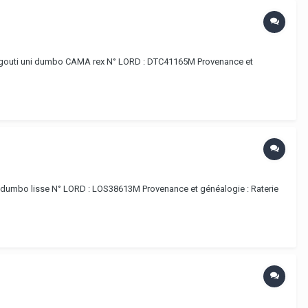
s agouti uni dumbo CAMA rex N° LORD : DTC41165M Provenance et
é dumbo lisse N° LORD : LOS38613M Provenance et généalogie : Raterie