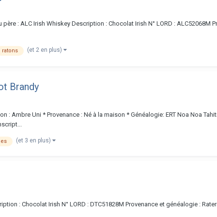
 père : ALC Irish Whiskey Description : Chocolat Irish N° LORD : ALC52068M 
(et 2 en plus)
ratons
ot Brandy
n : Ambre Uni * Provenance : Né à la maison * Généalogie: ERT Noa Noa Tahiti S
cript...
(et 3 en plus)
les
ption : Chocolat Irish N° LORD : DTC51828M Provenance et généalogie : Raterie