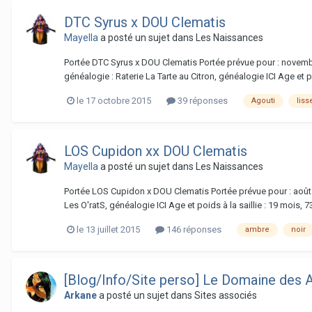
DTC Syrus x DOU Clematis
Mayella
a posté un sujet dans
Les Naissances
Portée DTC Syrus x DOU Clematis Portée prévue pour : novem
généalogie : Raterie La Tarte au Citron, généalogie ICI Age et poi
le 17 octobre 2015
39 réponses
Agouti
liss
LOS Cupidon xx DOU Clematis
Mayella
a posté un sujet dans
Les Naissances
Portée LOS Cupidon x DOU Clematis Portée prévue pour : août
Les O'ratS, généalogie ICI Age et poids à la saillie : 19 mois, 
le 13 juillet 2015
146 réponses
ambre
noir
[Blog/Info/Site perso] Le Domaine des 
Arkane
a posté un sujet dans
Sites associés