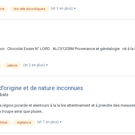
(et 3 en plus)
erie
les rats alcooliques
 : Chocolat Essex N° LORD : ALC51203M Provenance et généalogie : né à la mai
(et 2 en plus)
raterie
d'origine et de nature inconnues
ébats
 la région picarde et alentours à la la lire attentivement et à prendre des mesu
troupe ainsi que plusie...
(et 7 en plus)
©mie
vigilance