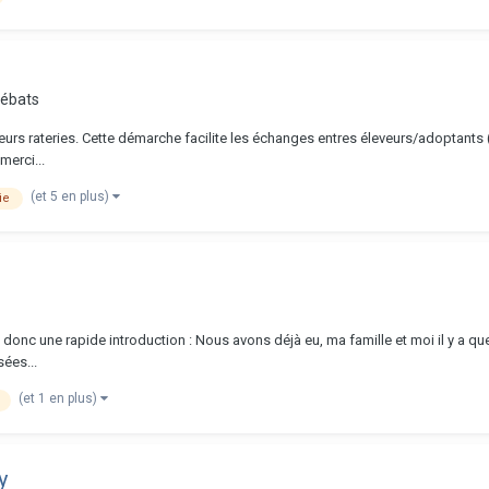
Débats
e leurs rateries. Cette démarche facilite les échanges entres éleveurs/adoptants 
merci...
(et 5 en plus)
ie
i donc une rapide introduction : Nous avons déjà eu, ma famille et moi il y a q
ées...
(et 1 en plus)
y