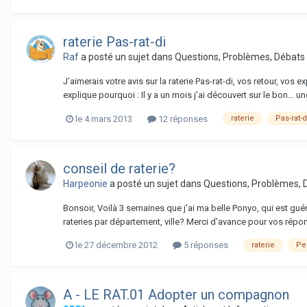
raterie Pas-rat-di
Raf
a posté un sujet dans
Questions, Problèmes, Débats
J’aimerais votre avis sur la raterie Pas-rat-di, vos retour, vos
explique pourquoi : Il y a un mois j’ai découvert sur le bon… un
le 4 mars 2013
12 réponses
raterie
Pas-rat-d
conseil de raterie?
Harpeonie
a posté un sujet dans
Questions, Problèmes, 
Bonsoir, Voilà 3 semaines que j'ai ma belle Ponyo, qui est gué
rateries par département, ville? Merci d'avance pour vos répon
le 27 décembre 2012
5 réponses
raterie
Pe
A - LE RAT.01 Adopter un compagnon