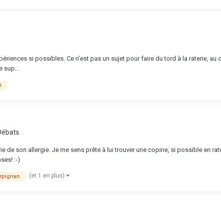
 expériences si possibles. Ce n'est pas un sujet pour faire du tord à la raterie, 
e sup...
i
Débats
rie de son allergie. Je me sens prête à lui trouver une copine, si possible en r
ses! :-)
(et 1 en plus)
rpignan