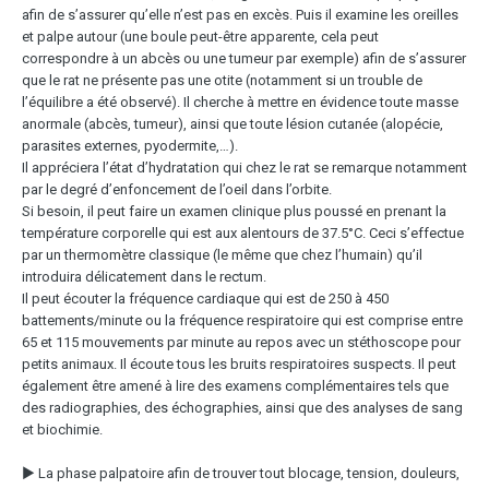
afin de s’assurer qu’elle n’est pas en excès. Puis il examine les oreilles
et palpe autour (une boule peut-être apparente, cela peut
correspondre à un abcès ou une tumeur par exemple) afin de s’assurer
que le rat ne présente pas une otite (notamment si un trouble de
l’équilibre a été observé). Il cherche à mettre en évidence toute masse
anormale (abcès, tumeur), ainsi que toute lésion cutanée (alopécie,
parasites externes, pyodermite,…).
Il appréciera l’état d’hydratation qui chez le rat se remarque notamment
par le degré d’enfoncement de l’oeil dans l’orbite.
Si besoin, il peut faire un examen clinique plus poussé en prenant la
température corporelle qui est aux alentours de 37.5°C. Ceci s’effectue
par un thermomètre classique (le même que chez l’humain) qu’il
introduira délicatement dans le rectum.
Il peut écouter la fréquence cardiaque qui est de 250 à 450
battements/minute ou la fréquence respiratoire qui est comprise entre
65 et 115 mouvements par minute au repos avec un stéthoscope pour
petits animaux. Il écoute tous les bruits respiratoires suspects. Il peut
également être amené à lire des examens complémentaires tels que
des radiographies, des échographies, ainsi que des analyses de sang
et biochimie.
▶ La phase palpatoire afin de trouver tout blocage, tension, douleurs,