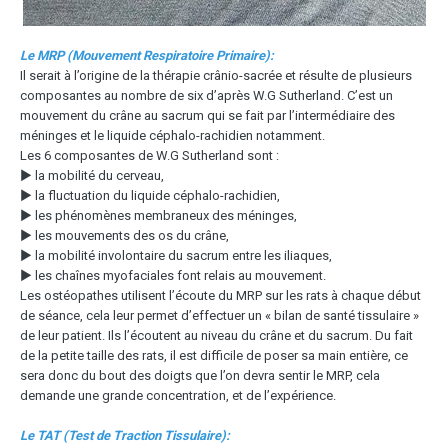
Le MRP (Mouvement Respiratoire Primaire):
Il serait à l’origine de la thérapie crânio-sacrée et résulte de plusieurs
composantes au nombre de six d’après W.G Sutherland. C’est un
mouvement du crâne au sacrum qui se fait par l’intermédiaire des
méninges et le liquide céphalo-rachidien notamment.
Les 6 composantes de W.G Sutherland sont :
▶ la mobilité du cerveau,
▶ la fluctuation du liquide céphalo-rachidien,
▶ les phénomènes membraneux des méninges,
▶ les mouvements des os du crâne,
▶ la mobilité involontaire du sacrum entre les iliaques,
▶ les chaînes myofaciales font relais au mouvement.
Les ostéopathes utilisent l’écoute du MRP sur les rats à chaque début
de séance, cela leur permet d’effectuer un « bilan de santé tissulaire »
de leur patient. Ils l’écoutent au niveau du crâne et du sacrum. Du fait
de la petite taille des rats, il est difficile de poser sa main entière, ce
sera donc du bout des doigts que l’on devra sentir le MRP, cela
demande une grande concentration, et de l’expérience.
Le TAT (Test de Traction Tissulaire):