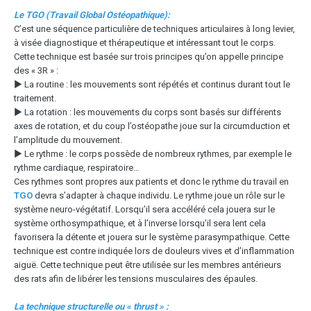
Le TGO (Travail Global Ostéopathique):
C’est une séquence particulière de techniques articulaires à long levier,
à visée diagnostique et thérapeutique et intéressant tout le corps.
Cette technique est basée sur trois principes qu’on appelle principe
des « 3R » :
▶ La routine : les mouvements sont répétés et continus durant tout le
traitement.
▶ La rotation : les mouvements du corps sont basés sur différents
axes de rotation, et du coup l’ostéopathe joue sur la circumduction et
l’amplitude du mouvement.
▶ Le rythme : le corps possède de nombreux rythmes, par exemple le
rythme cardiaque, respiratoire…
Ces rythmes sont propres aux patients et donc le rythme du travail en
TGO
devra s’adapter à chaque individu. Le rythme joue un rôle sur le
système neuro-végétatif. Lorsqu’il sera accéléré cela jouera sur le
système orthosympathique, et à l’inverse lorsqu’il sera lent cela
favorisera la détente et jouera sur le système parasympathique. Cette
technique est contre indiquée lors de douleurs vives et d’inflammation
aiguë. Cette technique peut être utilisée sur les membres antérieurs
des rats afin de libérer les tensions musculaires des épaules.
La technique structurelle ou « thrust » :