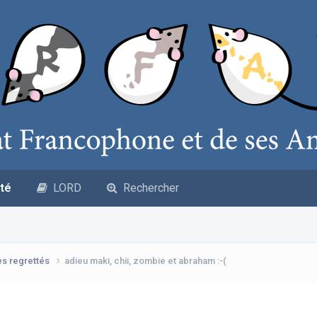
té
LORD
Rechercher
es regrettés
adieu maki, chii, zombie et abraham :-(