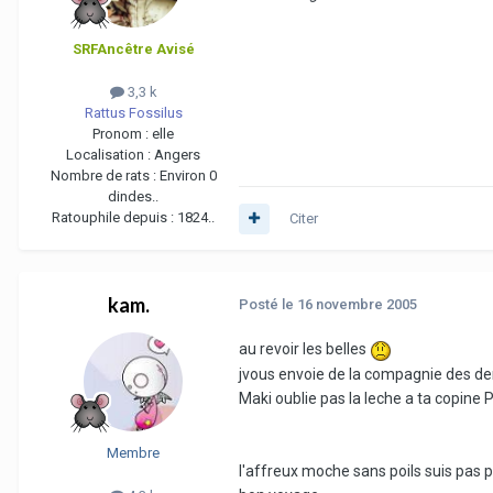
SRFAncêtre Avisé
3,3 k
Rattus Fossilus
Pronom :
elle
Localisation :
Angers
Nombre de rats :
Environ 0
dindes..
Ratouphile depuis :
1824..
Citer
kam.
Posté
le 16 novembre 2005
au revoir les belles
jvous envoie de la compagnie des de
Maki oublie pas la leche a ta copine 
Membre
l'affreux moche sans poils suis pas pr