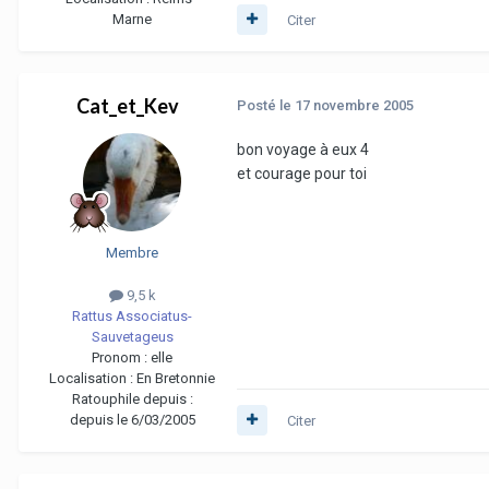
Marne
Citer
Cat_et_Kev
Posté
le 17 novembre 2005
bon voyage à eux 4
et courage pour toi
Membre
9,5 k
Rattus Associatus-
Sauvetageus
Pronom :
elle
Localisation :
En Bretonnie
Ratouphile depuis :
depuis le 6/03/2005
Citer