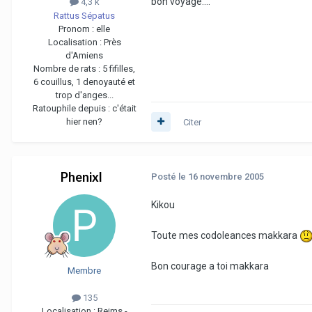
bon voyage....
4,3 k
Rattus Sépatus
Pronom :
elle
Localisation :
Près
d'Amiens
Nombre de rats :
5 fifilles,
6 couillus, 1 denoyauté et
trop d'anges...
Ratouphile depuis :
c'était
hier nen?
Citer
Phenixl
Posté
le 16 novembre 2005
Kikou
Toute mes codoleances makkara
Bon courage a toi makkara
Membre
135
Localisation :
Reims -