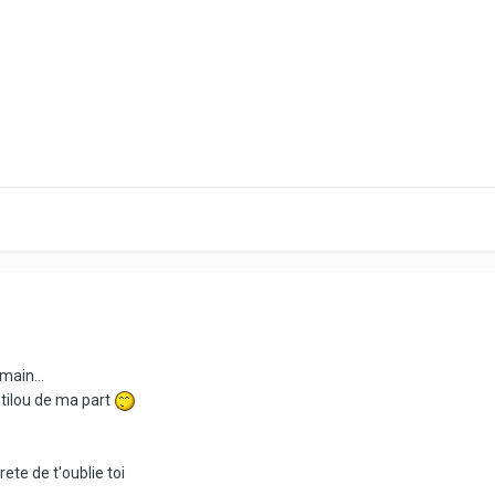
main...
Ptilou de ma part
ete de t'oublie toi