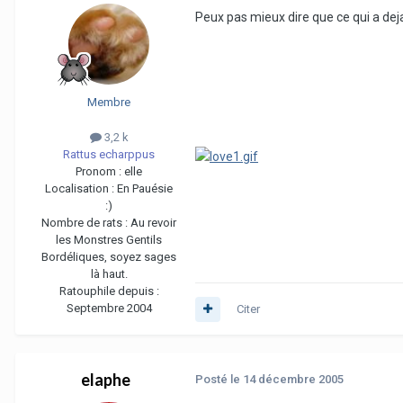
Peux pas mieux dire que ce qui a deja 
Membre
3,2 k
Rattus echarppus
Pronom :
elle
Localisation :
En Pauésie
:)
Nombre de rats :
Au revoir
les Monstres Gentils
Bordéliques, soyez sages
là haut.
Ratouphile depuis :
Septembre 2004
Citer
elaphe
Posté
le 14 décembre 2005