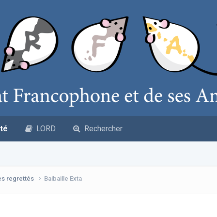
té
LORD
Rechercher
es regrettés
Baibaille Exta