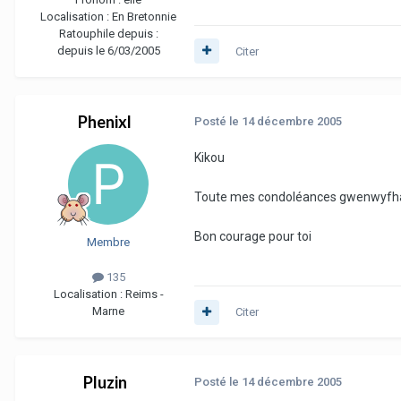
Localisation :
En Bretonnie
Ratouphile depuis :
depuis le 6/03/2005
Citer
Phenixl
Posté
le 14 décembre 2005
Kikou
Toute mes condoléances gwenwyfhar e
Bon courage pour toi
Membre
135
Localisation :
Reims -
Marne
Citer
Pluzin
Posté
le 14 décembre 2005