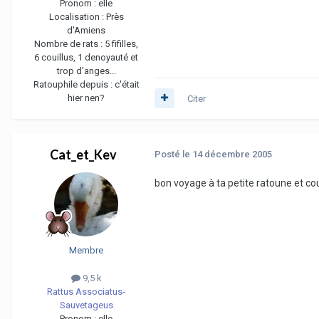
Pronom :
elle
Localisation :
Près
d'Amiens
Nombre de rats :
5 fifilles,
6 couillus, 1 denoyauté et
trop d'anges...
Ratouphile depuis :
c'était
hier nen?
Citer
Cat_et_Kev
Posté
le 14 décembre 2005
bon voyage à ta petite ratoune et co
Membre
9,5 k
Rattus Associatus-
Sauvetageus
Pronom :
elle