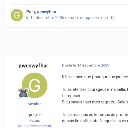
Par
gwenwyfhar
le 14 décembre 2005
dans
Le nuage des regrettés
gwenwyfhar
Posté
le 14 décembre 2005
Il fallait bien que j'inaugure un jour ce
Tu as été très courageuse ma belle, 
te reposer.
Si tu savais tous mes regrets... Sale
Membre
Tu n'auras pas eu le temps de profite
2,8 k
Rattus
depuis fin août, date à laquelle tu 
Massedechantierus