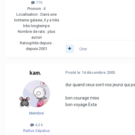
779
Pronom :
il
Localisation :
Dans une
lointaine galaxie, il y a très
très longtemps
Nombre de rats :
plus
aucun
Ratouphile depuis :
depuis 2001
Citer
kam.
Posté
le 14 décembre 2005
dur quand ceux sont nos jeunz qui p
bon courage miss
bon voyage Exta
Membre
4,3 k
Rattus Sépatus