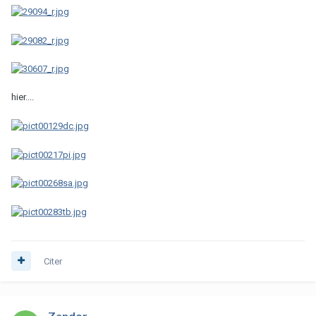
hier....
Citer
Zandor