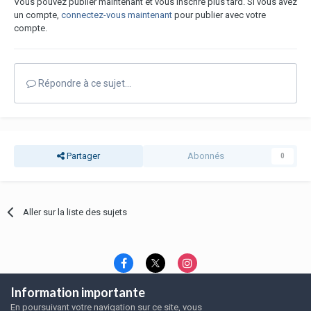
Vous pouvez publier maintenant et vous inscrire plus tard. Si vous avez
un compte,
connectez-vous maintenant
pour publier avec votre
compte.
Répondre à ce sujet…
Partager
Abonnés
0
Aller sur la liste des sujets
Information importante
Langue
Thème
Politique de confidentialité
En poursuivant votre navigation sur ce site, vous
Nous contacter
Nous contacter