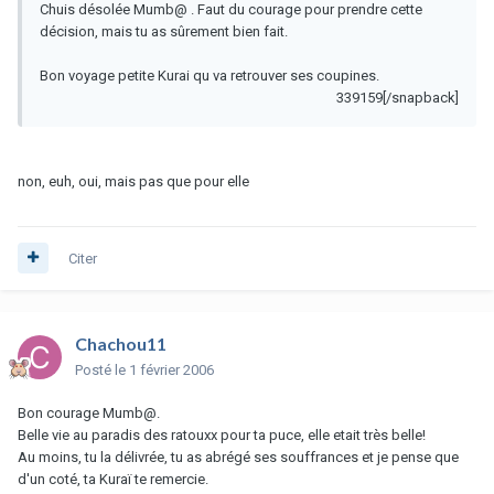
Chuis désolée Mumb@ . Faut du courage pour prendre cette
décision, mais tu as sûrement bien fait.
Bon voyage petite Kurai qu va retrouver ses coupines.
339159[/snapback]
non, euh, oui, mais pas que pour elle
Citer
Chachou11
Posté
le 1 février 2006
Bon courage Mumb@.
Belle vie au paradis des ratouxx pour ta puce, elle etait très belle!
Au moins, tu la délivrée, tu as abrégé ses souffrances et je pense que
d'un coté, ta Kuraï te remercie.