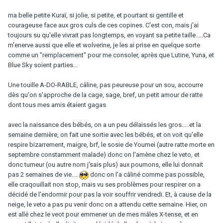
ma belle petite Kuraï, si jolie, si petite, et pourtant si gentille et
courageuse face aux gros culs de ces copines. C'est con, mais j'ai
toujours su qu'elle vivrait pas longtemps, en voyant sa petite taille.....Ca
m'enerve aussi que elle et wolverine, je les ai prise en quelque sorte
comme un "remplacement" pour me consoler, après que Lutine, Yuna, et
Blue Sky soient parties...
Une touille A-DO-RABLE, câline, pas peureuse pour un sou, accourre
dès qu'on s'approche de la cage, sage, bref, un petit amour de ratte
dont tous mes amis étaient gagas
avec la naissance des bébés, on a un peu délaissés les gros.....et la
semaine dernière, on fait une sortie avec les bébés, et on voit qu'elle
respire bizarrement, maigre, brf, le sosie de Youmei (autre ratte morte en
septembre constamment malade) donc on l'amène chez le veto, et
donc tumeur (ou autre nom j'sais plus) aux poumons, elle lui donnait
pas 2 semaines de vie....
donc on l'a câliné comme pas possible,
elle craqouillait non stop, mais vu ses problèmes pour respirer on a
décidé de l'endormir pour pas la voir souffrir vendredi. Et, à cause de la
neige, le veto a pas pu venir donc on a attendu cette semaine. Hier, on
est allé chez le veot pour emmener un de mes mâles X-tense, et en