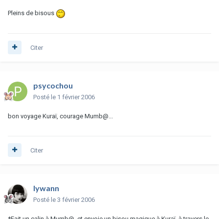
Pleins de bisous
Citer
psycochou
Posté
le 1 février 2006
bon voyage Kuraï, courage Mumb@...
Citer
lywann
Posté
le 3 février 2006
*Fait un calin à Mumb@, et envoie un bisou magique à Kuraï, à travers le