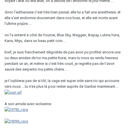
voyant l'etat où elle était, on a décidé de l'endormir le jour même.....
donc l'euthanasie c'est très bien passé, elle lui a fait une anesthesie, et
elle s'est endormie doucement dans nos bras, et elle est morte avant
l'ultime piqûre.....
on l'a enterré à côté de Youmei, Blue Sky, Waggen, Ikspay, Lutine,Yuna,
Kana, Miyu, dans un beau petit coin....
bref, je suis franchement dégoûtée de pas avoir pu profiter encore une
ou deux années de toi ma petite Kuraï, mais tu nous as rendu heureux
pendant un an, et même si c'est très court, je regrette pas de t'avoir
sauvé des serpents ma petite chérie.....
je t'oublierai pas de si tôt, la cage est super vide sans toi qui accourre
vers nous.....tu n'es plus là pour rester auprès de Ganbei maintenant....
A son arrivée avec wolverine