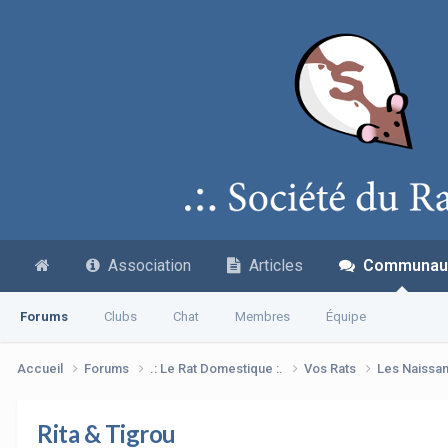
Association
Articles
Communau
Forums
Clubs
Chat
Membres
Équipe
Accueil
Forums
.: Le Rat Domestique :.
Vos Rats
Les Naissa
Rita & Tigrou