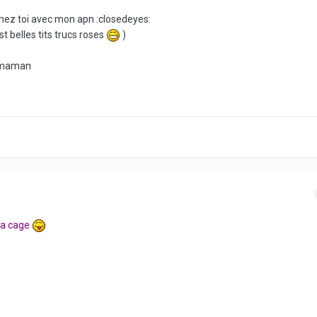
 chez toi avec mon apn :closedeyes:
t belles tits trucs roses
)
à maman
 la cage