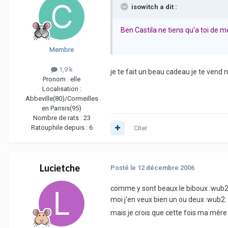
isowitch a dit :
Ben Castila ne tiens qu'a toi de m
Membre
1,9 k
je te fait un beau cadeau je te ven
Pronom :
elle
Localisation :
Abbeville(80)/Cormeilles
en Parisis(95)
Nombre de rats :
23
Ratouphile depuis :
6
Citer
Lucietche
Posté
le 12 décembre 2006
comme y sont beaux le biboux :wub2
moi j'en veux bien un ou deux :wub2:
mais je crois que cette fois ma mère