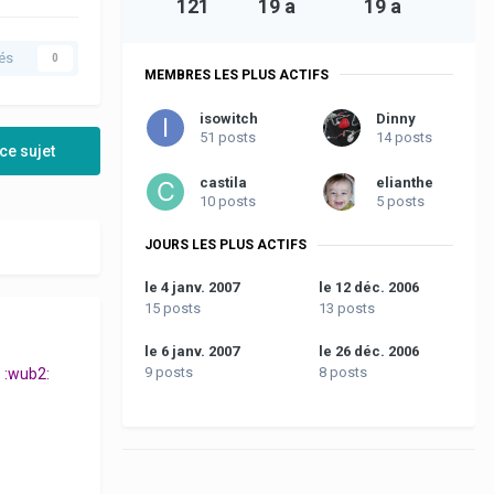
121
19 a
19 a
és
0
MEMBRES LES PLUS ACTIFS
isowitch
Dinny
51 posts
14 posts
ce sujet
castila
elianthe
10 posts
5 posts
JOURS LES PLUS ACTIFS
le 4 janv. 2007
le 12 déc. 2006
15 posts
13 posts
le 6 janv. 2007
le 26 déc. 2006
9 posts
8 posts
e :wub2: