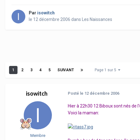
Par
isowitch
le 12 décembre 2006
dans
Les Naissances
1
2
3
4
5
SUIVANT
Page 1 sur 5
isowitch
Posté
le 12 décembre 2006
Hier à 22h30 12 Biboux sont nés de l'u
Voici la maman:
Membre