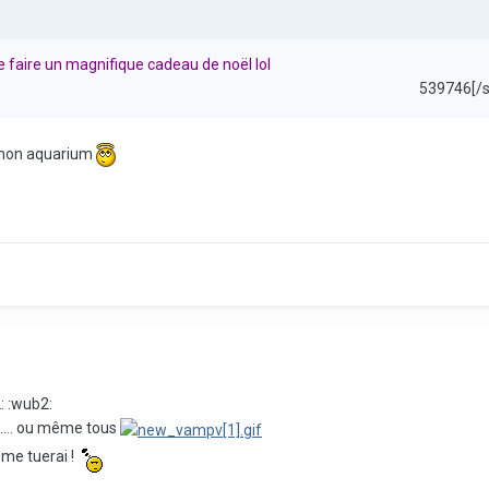
e faire un magnifique cadeau de noël lol
539746[/
d mon aquarium
: :wub2:
 .... ou même tous
 me tuerai !