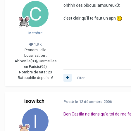
ohhhh des bibous :amoureux3:
c'est clair qu'il te faut un apn
Membre
1,9 k
Pronom :
elle
Localisation :
Abbeville(80)/Cormeilles
en Parisis(95)
Nombre de rats :
23
Ratouphile depuis :
6
Citer
isowitch
Posté
le 12 décembre 2006
Ben Castila ne tiens qu'a toi de me f