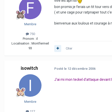
vive les apn lol
bon promis je ferais un tit tour vers
( et une cage pour ratpnaper tout c'es
bienvenue aux loulous et courage 
Membre
750
Pronom :
il
Localisation :
Montfermeil
93
Citer
isowitch
Posté
le 12 décembre 2006
J'ai mi mon teckel d'attaque devant
Membre
127