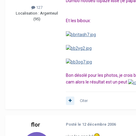
Dumbo hooded topaze lisse (le papa 
127
Localisation :
Argenteuil
(95)
Et les biboux:
Bon désolé pour les photos, je crois 
cam alors le résultat est un peut
Citer
flor
Posté
le 12 décembre 2006