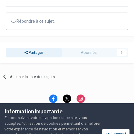
Répondre à ce sujet…
Partager
Abonnés
0
Aller sur la liste des sujets
Information importante
Langue
Thème
Politique de confidentialité
En poursuivant votre navigation sur ce site, vous
Nous contacter
Nous contacter
acceptez l’utilisation de cookies permettant d'améliorer
SRFA, l'association des amoureux du rat domestique
votre expérience de navigation et mémoriser vos
Powered by Invision Community