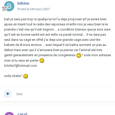
bibine
Posté
le 28 mars 2007
bah je sais pas trop si quelqu'un te l'a deja proposer arf je evrais bien
apres en lisant tout le reste des reponses m'enfin moi je veux bien te le
prendre c'est vrai qu'il est mignon ... a condition biensur que je sois sure
qu'il est en bonne santé ect ect enfin ca parait normal ... il ne sera pas
seul dans sa cage en effet j'ai deja une grande cage avec une tite
bebete de 8 mois environ ... avec lequel il se battra surment un peu au
debut mais avec qui il s'amusera bien je pense car l'animal est tres
gentil generalement en presence de congeneres
! voila mon adresse
msn si tu veux en parler
lolotte7@hotmail.com
voila chalut !
Citer
carol