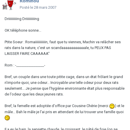
Rominou
Posté
le 28 mars 2007
Driiiiiiiiiing Driiiiiiiiiing
OK téléphone sonne...
Ptite Soeur : Romaiiiiiiiiiiiin, faut que tu viennes, Machin va relâcher ses
rats dans la nature, c'est un scandaaaaaaaaaaaale, tu PEUX PAS
LAISSER FAIRE CAAAAAA"
Rom : -________________-
Bref, un couple dans une toute pitite cage, dans un état frôlant le grand
n'importe quoi, une odeur... Incroyable une telle odeur pour deux rats
seulement... Je pense que l'hygiène environnante était plus responsable
de l'odeur que les deux jeunes rats.
Bref, la femelle est adoptée d'office par Cousine Chérie (merci
) et le
mâle... Bah le mâle je l'ai pris en attendant de lui trouver une famille quoi
Il a eu le bain, la serviette chaude, le croissant, le pâté de foie (on se