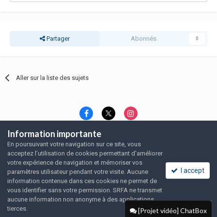
Partager
Abonnés
0
Aller sur la liste des sujets
Information importante
Langue
Thème
Politique de confidentialité
En poursuivant votre navigation sur ce site, vous
Nous contacter
Nous contacter
acceptez l’utilisation de cookies permettant d'améliorer
SRFA, l'association des amoureux du rat domestique
votre expérience de navigation et mémoriser vos
Powered by Invision Community
I accept
paramètres utilisateur pendant votre visite. Aucune
information contenue dans ces cookies ne permet de
vous identifier sans votre permission. SRFA ne transmet
aucune information non anonyme à des applications
tierces.
[Projet vidéo] ChatBox