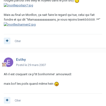
rouges partout très sexy et noyées dans le poil dru)
Mais au final un Morillon, ça sait faire le regard qui tue, celui qui fait
fondre et qui dit "Mamaaaaaaaaaaans, je vous rejoins bientôôôôôt :**"
Citer
Esthy
Posté
le 29 mars 2007
Ah il est craquant ce p'tit bonhomme! :amoureux3:
mais bof les poils quand même hein
Citer