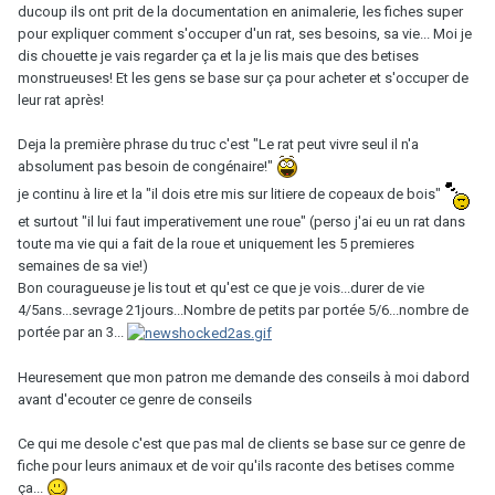
ducoup ils ont prit de la documentation en animalerie, les fiches super
pour expliquer comment s'occuper d'un rat, ses besoins, sa vie... Moi je
dis chouette je vais regarder ça et la je lis mais que des betises
monstrueuses! Et les gens se base sur ça pour acheter et s'occuper de
leur rat après!
Deja la première phrase du truc c'est "Le rat peut vivre seul il n'a
absolument pas besoin de congénaire!"
je continu à lire et la "il dois etre mis sur litiere de copeaux de bois"
et surtout "il lui faut imperativement une roue" (perso j'ai eu un rat dans
toute ma vie qui a fait de la roue et uniquement les 5 premieres
semaines de sa vie!)
Bon couragueuse je lis tout et qu'est ce que je vois...durer de vie
4/5ans...sevrage 21jours...Nombre de petits par portée 5/6...nombre de
portée par an 3...
Heuresement que mon patron me demande des conseils à moi dabord
avant d'ecouter ce genre de conseils
Ce qui me desole c'est que pas mal de clients se base sur ce genre de
fiche pour leurs animaux et de voir qu'ils raconte des betises comme
ça...