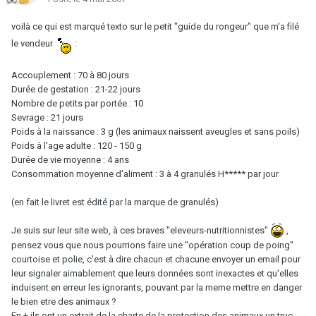
voilà ce qui est marqué texto sur le petit "guide du rongeur" que m'a filé
le vendeur
:
Accouplement : 70 à 80 jours
Durée de gestation : 21-22 jours
Nombre de petits par portée : 10
Sevrage : 21 jours
Poids à la naissance : 3 g (les animaux naissent aveugles et sans poils)
Poids à l'age adulte : 120 - 150 g
Durée de vie moyenne : 4 ans
Consommation moyenne d'aliment : 3 à 4 granulés H***** par jour
(en fait le livret est édité par la marque de granulés)
Je suis sur leur site web, à ces braves "eleveurs-nutritionnistes"
,
pensez vous que nous pourrions faire une "opération coup de poing"
courtoise et polie, c'est à dire chacun et chacune envoyer un email pour
leur signaler aimablement que leurs données sont inexactes et qu'elles
induisent en erreur les ignorants, pouvant par la meme mettre en danger
le bien etre des animaux ?
En + ils ont un extrait de la charte de la protection des animaux un truc