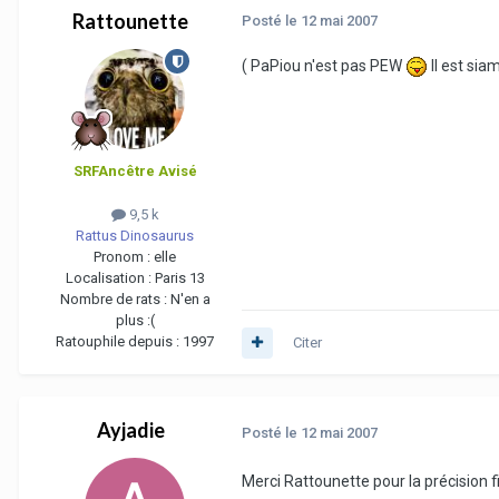
Rattounette
Posté
le 12 mai 2007
( PaPiou n'est pas PEW
Il est sia
SRFAncêtre Avisé
9,5 k
Rattus Dinosaurus
Pronom :
elle
Localisation :
Paris 13
Nombre de rats :
N'en a
plus :(
Ratouphile depuis :
1997
Citer
Ayjadie
Posté
le 12 mai 2007
Merci Rattounette pour la précision fi