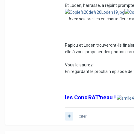
Et Loden, harrassé, a rejoint promptem
... Avec ses oreilles en choux-fleur m
Papiou et Loden trouveront-ils final
elle à vous proposer des photos corr
Vous le saurez !
En regardant le prochain épisode de 
...
les Conc'RAT'neau !
Citer