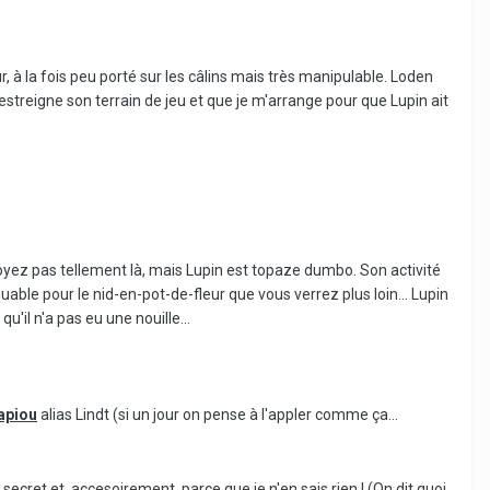
r, à la fois peu porté sur les câlins mais très manipulable. Loden
n restreigne son terrain de jeu et que je m'arrange pour que Lupin ait
 voyez pas tellement là, mais Lupin est topaze dumbo. Son activité
able pour le nid-en-pot-de-fleur que vous verrez plus loin... Lupin
'il n'a pas eu une nouille...
apiou
alias Lindt (si un jour on pense à l'appler comme ça...
 secret et, accesoirement, parce que je n'en sais rien ! (On dit quoi