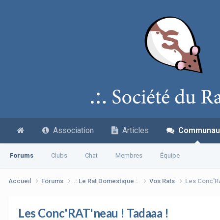
Association
Articles
Communau
Forums
Clubs
Chat
Membres
Équipe
Accueil
Forums
.: Le Rat Domestique :.
Vos Rats
Les Conc'RA
Les Conc'RAT'neau ! Tadaaa !