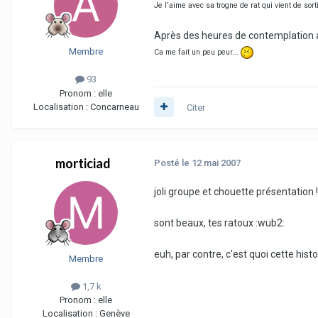
Je l'aime avec sa trogne de rat qui vient de sort
Après des heures de contemplation ah
Membre
Ca me fait un peu peur...
93
Pronom :
elle
Localisation :
Concarneau
Citer
morticiad
Posté
le 12 mai 2007
joli groupe et chouette présentation !
sont beaux, tes ratoux :wub2:
euh, par contre, c'est quoi cette hist
Membre
1,7 k
Pronom :
elle
Localisation :
Genève