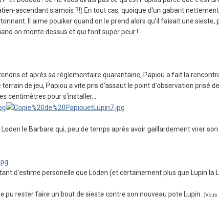
ien-ascendant siamois ?!) En tout cas, quoique d'un gabarit nettement in
nnant. Il aime pouiker quand on le prend alors qu'il faisait une sieste, pou
uand on monte dessus et qui font super peur !
ndris et après sa réglementaire quarantaine, Papiou a fait la rencontre
 le terrain de jeu, Papiou a vite pris d'assaut le point d'observation pris
s centimètres pour s'installer...
Loden le Barbare qui, peu de temps après avoir gaillardement virer son f
t d'estime personelle que Loden (et certainement plus que Lupin la Lopette
 pu rester faire un bout de sieste contre son nouveau pote Lupin.
(Vous p