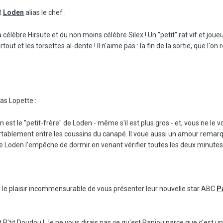
R
Loden
alias le chef :
célèbre Hirsute et du non moins célèbre Silex ! Un "petit" rat vif et joueu
out et les torsettes al-dente ! Il n'aime pas : la fin de la sortie, que l'o
ias Lopette :
n est le "petit-frère" de Loden - même s'il est plus gros - et, vous ne le
fortablement entre les coussins du canapé. Il voue aussi un amour remarqu
ue Loden l'empêche de dormir en venant vérifier toutes les deux minutes qu
 le plaisir incommensurable de vous présenter leur nouvelle star ABC
P
 et P'tit Doudou ! Je ne vous dirais pas ce qu'est Papiou parce que c'est un