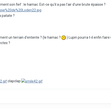
ent son fief : le hamac. Est-ce qu'il a pas l'air d'une brute épaisse ?
a patate ?
ement un terrain d'entente ? (le hamac ?
) Lupin pourra t-il enfin faire
ectes ?
:
:clapclap: