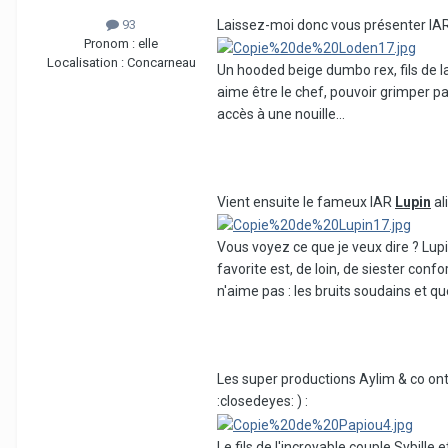
Laissez-moi donc vous présenter IA
93
Pronom :
elle
Localisation :
Concarneau
Un hooded beige dumbo rex, fils de la 
aime être le chef, pouvoir grimper part
accès à une nouille...
Vient ensuite le fameux IAR
Lupin
al
Vous voyez ce que je veux dire ? Lupi
favorite est, de loin, de siester con
n'aime pas : les bruits soudains et q
Les super productions Aylim & co ont
:closedeyes: ) :
Le fils de l'incroyable couple Sybille