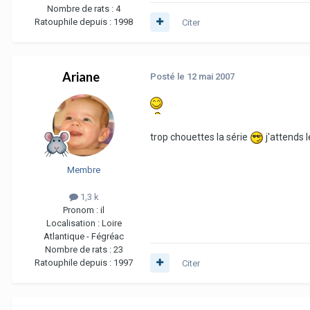
Nombre de rats :
4
Ratouphile depuis :
1998
Citer
Ariane
Posté
le 12 mai 2007
trop chouettes la série
j'attends 
Membre
1,3 k
Pronom :
il
Localisation :
Loire
Atlantique - Fégréac
Nombre de rats :
23
Ratouphile depuis :
1997
Citer