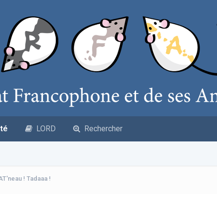
té
LORD
Rechercher
T'neau ! Tadaaa !