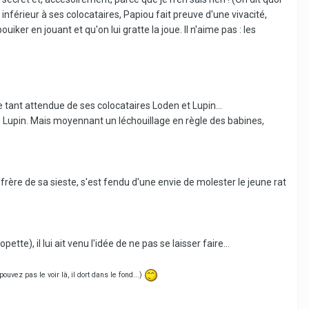
férieur à ses colocataires, Papiou fait preuve d'une vivacité,
iker en jouant et qu'on lui gratte la joue. Il n'aime pas : les
 tant attendue de ses colocataires Loden et Lupin...
é de Lupin. Mais moyennant un léchouillage en règle des babines,
rère de sa sieste, s'est fendu d'une envie de molester le jeune rat
), il lui ait venu l'idée de ne pas se laisser faire...
ouvez pas le voir là, il dort dans le fond...)