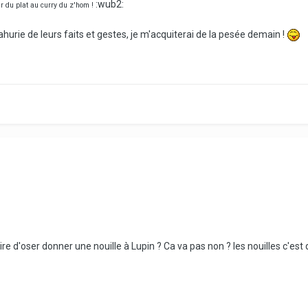
:wub2:
ir du plat au curry du z'hom !
urie de leurs faits et gestes, je m'acquiterai de la pesée demain !
oire d'oser donner une nouille à Lupin ? Ca va pas non ? les nouilles c'est