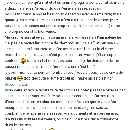
j'ai dit à ma mère qu'un rat était un animal grégaire donc qui vit au moins
à deux mais elle m'a répondu que j'en avais assez avec un.
pour le moment je passe beaucoup de temps avec elle (ma rate) mais
quand je vais reprendre les cours (c'est à dire moins de 2 mois je ne
pourrais plus passer autant de temps que je le fais maintenant) donc
une copine serait la bienvenue.
Mercredi je suis allée au magasin je allais voir les rats à l'animalerie (je
n'ai pas de particulier proche de chez moi sur "calais") et j'en avais vu
une, je dit alors à ma mère que j'en avais vu une belle et là elle me
répond "fais s'que tu veux c'est pas mes sous" waouh j'étais super
contente
donc on fait quelques courses et je lui demande de me
passer mes sous elle me dit "non t'en a une c'est bon"
là pouff mon contentement tombe direct, j'vous dit pas j'avais envie de
pleurer
trop dégouté elle me dit oui et 1 heure après c'est non
Voilà cette aprèm je repars faire des courses donc passage obligée par
l'animalerie et je vais tout faire pour en reprendre une, j'ai pas trop
d'espoir mais bon. en plus ma mère c'est très bien que je vais m'en
occuper et ne pas laisser la même litière pendant je ne sais pas
combien de temps. je vais essayer vos arguments et si vous en avez
d'autres ils sont les bienvenus, tout ce qui peut m'aider à convaincre
dites le moi svp.