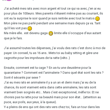
J'ai acheté mes rats avec mon argent et tout ce qui va avec, j'en ai eu
pour plus de 100euro. Mes parents n'étaient même pas au courrant, ils
ont eu la surprise le soir quand je suis rentrée avec tout le matos
Mon père ne pas parlé pendant une semaine mais depuis ça va. Tant
qu'il les voit pas
Ma mère elle.. est devenu gaga
limite elle s'occuppe d'eux autant
que je le fais.
J'ai assumé toutes les dépenses, j'ai voulu des rats c'est donc à moi de
payer. Un conseil, tu as 16 ans.. Mets toi au baby sitting et gère une
cagnotte pour les imprévues de ta ratte (véto..)
Ensuite, comment est ta cage ? En as-tu une deuxième pour la
quarantaine ? Comment est l'animalerie ? Dans quel état sont les rats ?
Sont-il séoarés par sexe ?
J'ai eu mes rats en animalerie il y a un an et demi mais j'ai eu de la
chance, ils sont vraiment extra dans cette animalerie, les rats sont
vraiment bien soignés etc... Mais c'est exceptionnel, méfie toi. Et ne
choisis pas ta ratte pour sa beauté mais pour son état... (attention au
puce, aux poils, aux yeux, à la queue).
Y-a pleins de ens qui ont des rats vers chez toi, fais un tour dans les