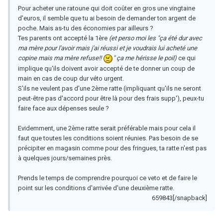
Pour acheter une ratoune qui doit coûter en gros une vingtaine
d'euros, il semble que tu ai besoin de demander ton argent de
poche. Mais as-tu des économies par ailleurs ?
Tes parents ont accepté la 1ère
(et perso moi les "ça été dur avec
ma mère pour l'avoir mais j'ai réussi et je voudrais lui acheté une
copine mais ma mère refuse!!
" ça me hérisse le poil)
ce qui
implique qu'ils doivent avoir accepté de te donner un coup de
main en cas de coup dur véto urgent.
S'ils ne veulent pas d'une 2ème ratte (impliquant qu'ils ne seront
peut-être pas d'accord pour être là pour des frais supp'), peux-tu
faire face aux dépenses seule ?
Evidemment, une 2ème ratte serait préférable mais pour cela il
faut que toutes les conditions soient réunies. Pas besoin de se
précipiter en magasin comme pour des fringues, ta ratte n'est pas
à quelques jours/semaines près.
Prends le temps de comprendre pourquoi ce veto et de faire le
point sur les conditions d'arrivée d'une deuxième ratte.
659843[/snapback]