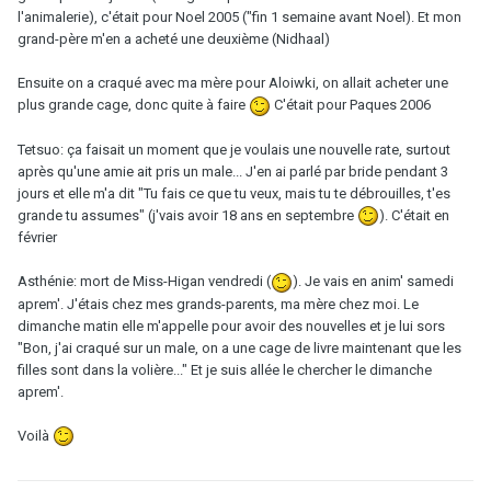
l'animalerie), c'était pour Noel 2005 ("fin 1 semaine avant Noel). Et mon
grand-père m'en a acheté une deuxième (Nidhaal)
Ensuite on a craqué avec ma mère pour Aloiwki, on allait acheter une
plus grande cage, donc quite à faire
C'était pour Paques 2006
Tetsuo: ça faisait un moment que je voulais une nouvelle rate, surtout
après qu'une amie ait pris un male... J'en ai parlé par bride pendant 3
jours et elle m'a dit "Tu fais ce que tu veux, mais tu te débrouilles, t'es
grande tu assumes" (j'vais avoir 18 ans en septembre
). C'était en
février
Asthénie: mort de Miss-Higan vendredi (
). Je vais en anim' samedi
aprem'. J'étais chez mes grands-parents, ma mère chez moi. Le
dimanche matin elle m'appelle pour avoir des nouvelles et je lui sors
"Bon, j'ai craqué sur un male, on a une cage de livre maintenant que les
filles sont dans la volière..." Et je suis allée le chercher le dimanche
aprem'.
Voilà