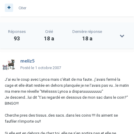
Citer
Réponses
Créé
Dernière réponse
93
18 a
18 a
meliz5
Posté
le 1 octobre 2007
J'ai eu le coup avec Lynoa mais c'était de ma faute...j'avais fermé la
cage et elle était restée en dehors planquée je ne l'avais pas vu...le matin
ma mere me réveille "Melissss Lynoa a disparuuuuuuuuu"
Je descend...lui dit "t'as regardé en dessous de mon sac dans le coin?"
BINGO!!!
Cherche pres des tissus..des sacs..dans les coins !!!! ils aiment se
faufiler n'importe ou!!
Si elle est en dehors de chez toi, elle ne s'en sortira pas et elle ne