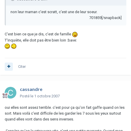
non leur maman c'est scratt, c'est une de leur soeur.
701859[/snapback]
C'est bien ce que je dis, c'est de famille
T'inquiète, elle doit pas être bien loin :bave:
Citer
cassandre
Posté
le 1 octobre 2007
oui elles sont assez terrible. c'est pour ça qu'on fait gaffe quand on les
sort. Mais voilà c'est difficile de les garder les 7 sous les yeux surtout
quand elles vont dans des sens inverses.
J'espère qu'on la retrouvera vite. c'est une petite marrante. Quand mon