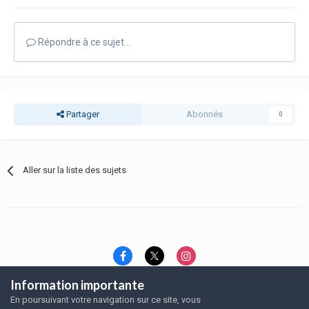
Répondre à ce sujet…
Partager
Abonnés
0
Aller sur la liste des sujets
Information importante
Langue
Thème
Politique de confidentialité
En poursuivant votre navigation sur ce site, vous
Nous contacter
Nous contacter