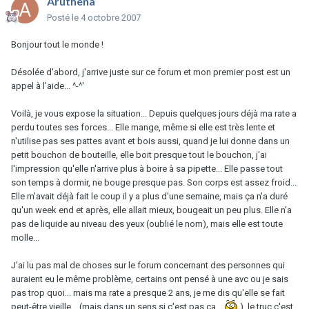
Aruthena
Posté
le 4 octobre 2007
Bonjour tout le monde !
Désolée d'abord, j'arrive juste sur ce forum et mon premier post est un
appel à l'aide... ^-^'
Voilà, je vous expose la situation... Depuis quelques jours déjà ma rate a
perdu toutes ses forces... Elle mange, même si elle est très lente et
n'utilise pas ses pattes avant et bois aussi, quand je lui donne dans un
petit bouchon de bouteille, elle boit presque tout le bouchon, j'ai
l'impression qu'elle n'arrive plus à boire à sa pipette... Elle passe tout
son temps à dormir, ne bouge presque pas. Son corps est assez froid...
Elle m'avait déjà fait le coup il y a plus d'une semaine, mais ça n'a duré
qu'un week end et après, elle allait mieux, bougeait un peu plus. Elle n'a
pas de liquide au niveau des yeux (oublié le nom), mais elle est toute
molle...
J'ai lu pas mal de choses sur le forum concernant des personnes qui
auraient eu le même problème, certains ont pensé à une avc ou je sais
pas trop quoi... mais ma rate a presque 2 ans, je me dis qu'elle se fait
peut-être vieille... (mais dans un sens si c'est pas ça...
), le truc c'est