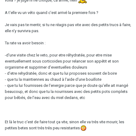
voila ? je juge ni ne critique, ca arrive, hein
A t'elle vu un véto quand c'est arrivé la premiere fois ?
Je vais pas te mentir, si tu ne réagis pas vite avec des petits trucs à faire,
elle n'y survivra pas.
Ta rate va avoir besoin :
-d'une visite chez le veto, pour etre réhydratée, pour etre mise
eventuellement sous corticoides pour relancer son appétit et son
organisme et supprimer d'eventuelles douleurs
- d'etre rehydratée, donc et que tu lui proposes souvent de boire
- que tu la maintiennes au chaud à l'aide d'une bouillote
- que tu lui fournisses de l'energie parce que je doute qu'elle ait mangé
beaucoup, et donc que tu la nourrisses avec des petits pots complets
pour bébés, de l'eau avec du miel dedans, etc
Et là le truc c'est de faire tout ça vite, sinon elle va trés vite mourir, les
petites betes sont trés trés peu resistantes