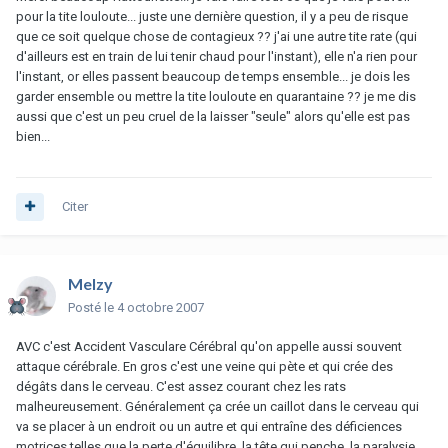
pour la tite louloute... juste une dernière question, il y a peu de risque
que ce soit quelque chose de contagieux ?? j'ai une autre tite rate (qui
d'ailleurs est en train de lui tenir chaud pour l'instant), elle n'a rien pour
l'instant, or elles passent beaucoup de temps ensemble... je dois les
garder ensemble ou mettre la tite louloute en quarantaine ?? je me dis
aussi que c'est un peu cruel de la laisser "seule" alors qu'elle est pas
bien...
Citer
Melzy
Posté
le 4 octobre 2007
AVC c'est Accident Vasculare Cérébral qu'on appelle aussi souvent
attaque cérébrale. En gros c'est une veine qui pète et qui crée des
dégâts dans le cerveau. C'est assez courant chez les rats
malheureusement. Généralement ça crée un caillot dans le cerveau qui
va se placer à un endroit ou un autre et qui entraîne des déficiences
motrices telles que la perte d'équilibre, la tête qui penche, la paralysie