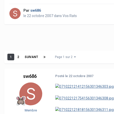
Par
sw686
le 22 octobre 2007
dans
Vos Rats
1
2
SUIVANT
Page 1 sur 2
sw686
Posté
le 22 octobre 2007
Membre