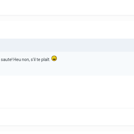
aute! Heu non, s'il te plaît.