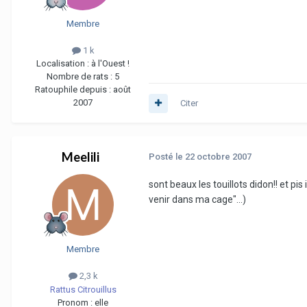
Membre
1 k
Localisation :
à l'Ouest !
Nombre de rats :
5
Ratouphile depuis :
août
2007
Citer
Meelili
Posté
le 22 octobre 2007
sont beaux les touillots didon!! et pis
venir dans ma cage"...)
Membre
2,3 k
Rattus Citrouillus
Pronom :
elle