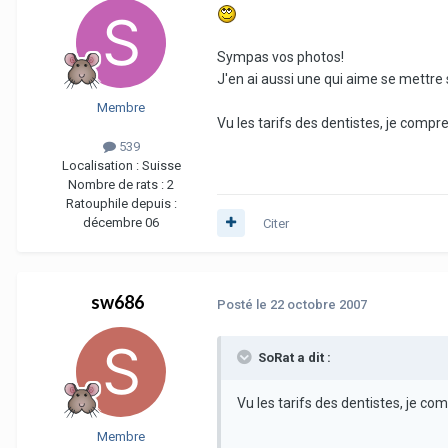
Sympas vos photos!
J'en ai aussi une qui aime se mettre
Membre
Vu les tarifs des dentistes, je com
539
Localisation :
Suisse
Nombre de rats :
2
Ratouphile depuis :
décembre 06
Citer
sw686
Posté
le 22 octobre 2007
SoRat a dit :
Vu les tarifs des dentistes, je 
Membre