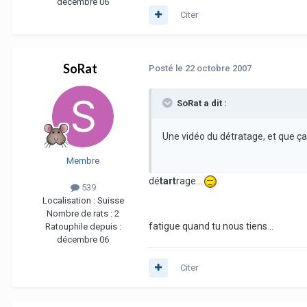
décembre 06
Citer
SoRat
Posté
le 22 octobre 2007
SoRat a dit :
Une vidéo du détratage, et que ça s
Membre
dé
tart
rage...
539
Localisation :
Suisse
Nombre de rats :
2
fatigue quand tu nous tiens...
Ratouphile depuis :
décembre 06
Citer