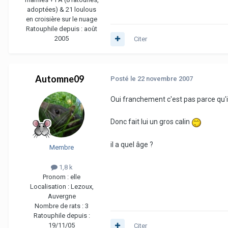
adoptées) & 21 loulous
en croisière sur le nuage
Ratouphile depuis :
août
2005
Citer
Automne09
Posté
le 22 novembre 2007
Oui franchement c'est pas parce qu'il 
Donc fait lui un gros calin
il a quel âge ?
Membre
1,8 k
Pronom :
elle
Localisation :
Lezoux,
Auvergne
Nombre de rats :
3
Ratouphile depuis :
19/11/05
Citer