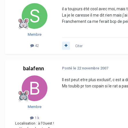
il a toujours été cool avec moi, mais
La je le caresse il me dit rien mais j'
Franchement ca me ferait bcp de pei
Membre
42
Citer
balafenn
Posté
le 22 novembre 2007
Il est peut etre plus exclusif, c est
Ms toubib pr ton copain si le rat a pa
Membre
1 k
Localisation :
à l'Ouest !