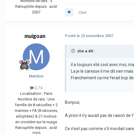
Nombre de rats :
5
Ratouphile depuis :
août
2007
Citer
muigoan
Posté
le 22 novembre 2007
slie a dit :
il a toujours été cool avec moi, m
La je le caresse il me dit rien mai
Membre
Franchement ca me ferait bcp de 
2,7 k
Localisation :
Paris
Nombre de rats :
Une
Bonjour,
famille de 8 ratouilles + 2
mamies + FA (8 ratounes,
A priori il n'y aurait pas de raison de
adoptées) & 21 loulous
en croisière sur le nuage
Ratouphile depuis :
août
Ce n'est pas comme s'il mordait sans
2005