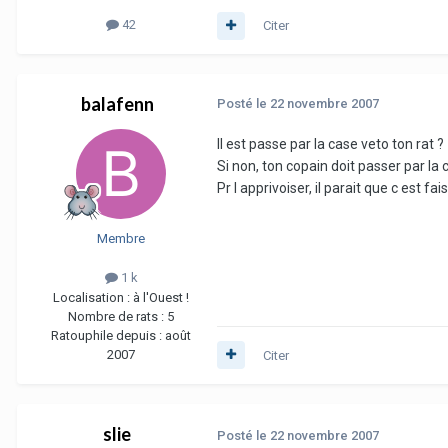
42
Citer
balafenn
Posté
le 22 novembre 2007
Il est passe par la case veto ton rat ?
Si non, ton copain doit passer par la c
Pr l apprivoiser, il parait que c est fa
Membre
1 k
Localisation :
à l'Ouest !
Nombre de rats :
5
Ratouphile depuis :
août
2007
Citer
slie
Posté
le 22 novembre 2007