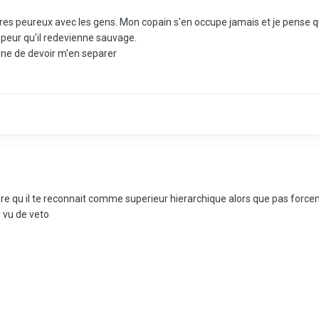
 tres peureux avec les gens. Mon copain s'en occupe jamais et je pense q
ai peur qu'il redevienne sauvage.
ne de devoir m'en separer
 a dire qu il te reconnait comme superieur hierarchique alors que pas forc
s vu de veto