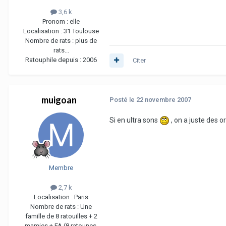
3,6 k
Pronom :
elle
Localisation :
31 Toulouse
Nombre de rats :
plus de
rats...
Ratouphile depuis :
2006
Citer
muigoan
Posté
le 22 novembre 2007
Si en ultra sons
, on a juste des o
Membre
2,7 k
Localisation :
Paris
Nombre de rats :
Une
famille de 8 ratouilles + 2
mamies + FA (8 ratounes,