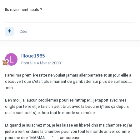
Ils reviennent seuls ?
Citer
liloue1985
Posté
le 4 février 2008
Pareil ma première ratte ne voulait jamais aller par terre et un jour ellle a
découvert que c'était plus marrant de gambader sur plus de surface.....
:mm:
Ben moi j'ai aucun problèmes pour les rattraper....je tapott avec mes
ongls par terre et je fais un petit bruit avec la bouche (j'fais çà depuis
qu'ils sont petits) et hop tout le monde se ramène.....
Et quand je suischez moi, je les laisse en liberté dns ma chambre et j'ai
juste à rentrer dans la chambre pour voir tout le monde arriver comme
pour me dire "MAMAN......."..... :amoureuse: