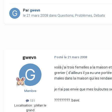
Par
gwevn
le 21 mars 2008
dans
Questions, Problèmes, Débats
gwevn
Posté
le 21 mars 2008
voilà j'ai trois femelles a la maison 
grenier ( d'ailleurs il ya eu une port
males dans la maison qui les renda
je n'ai pas envie que mes louloutes se
Membre
????????? :bave:
131
Localisation :
plélan le
grand