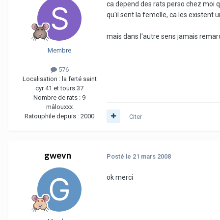
ca depend des rats perso chez moi qu
qu'il sent la femelle, ca les existent 
mais dans l'autre sens jamais remar
Membre
576
Localisation :
la ferté saint
cyr 41 et tours 37
Nombre de rats :
9
mâlouxxx
Ratouphile depuis :
2000
Citer
gwevn
Posté
le 21 mars 2008
ok merci