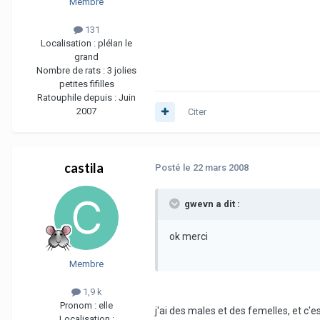
Membre
131
Localisation :
plélan le
grand
Nombre de rats :
3 jolies
petites fifilles
Ratouphile depuis :
Juin
2007
Citer
castila
Posté
le 22 mars 2008
gwevn a dit :
ok merci
Membre
1,9 k
Pronom :
elle
j'ai des males et des femelles, et c'
Localisation :