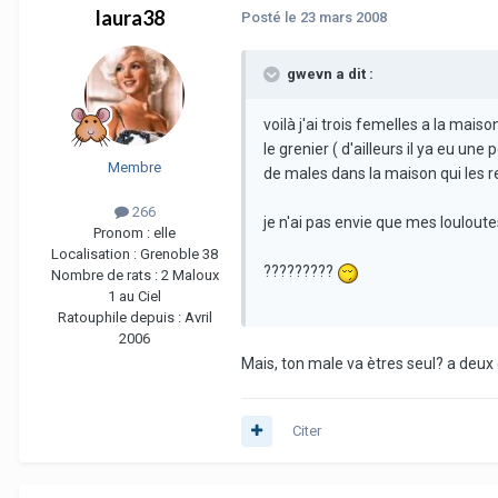
laura38
Posté
le 23 mars 2008
gwevn a dit :
voilà j'ai trois femelles a la mais
le grenier ( d'ailleurs il ya eu un
Membre
de males dans la maison qui les
266
je n'ai pas envie que mes louloute
Pronom :
elle
Localisation :
Grenoble 38
?????????
Nombre de rats :
2 Maloux
1 au Ciel
Ratouphile depuis :
Avril
2006
Mais, ton male va ètres seul? a deux
Citer