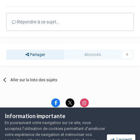
Répondre à ce sujet…
Partager
Abonnés
0
Aller sur la liste des sujets
Information importante
Langue
Thème
Politique de confidentialité
En poursuivant votre navigation sur ce site, vous
Nous contacter
Nous contacter
acceptez l’utilisation de cookies permettant d'améliorer
SRFA, l'association des amoureux du rat domestique
votre expérience de navigation et mémoriser vos
Powered by Invision Community
I accept