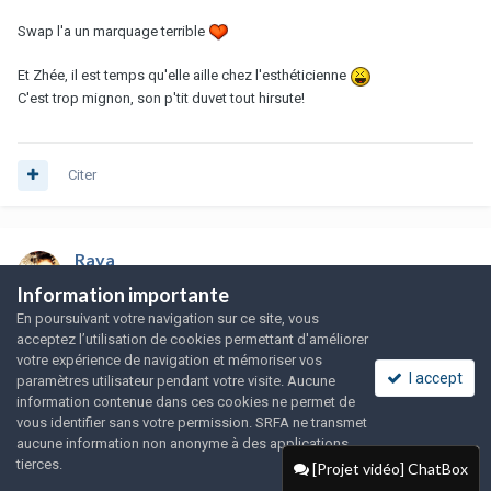
Swap l'a un marquage terrible
Et Zhée, il est temps qu'elle aille chez l'esthéticienne
C'est trop mignon, son p'tit duvet tout hirsute!
Citer
Raya
Posté
le 10 septembre 2008
Information importante
En poursuivant votre navigation sur ce site, vous
acceptez l’utilisation de cookies permettant d'améliorer
wystitie a dit :
votre expérience de navigation et mémoriser vos
I accept
paramètres utilisateur pendant votre visite. Aucune
information contenue dans ces cookies ne permet de
vous identifier sans votre permission. SRFA ne transmet
aucune information non anonyme à des applications
tierces.
[Projet vidéo] ChatBox