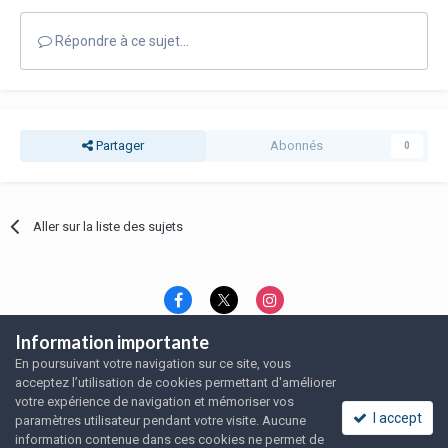
Répondre à ce sujet…
Partager
Abonnés
0
Aller sur la liste des sujets
Information importante
Langue
Thème
Politique de confidentialité
En poursuivant votre navigation sur ce site, vous
Nous contacter
Nous contacter
acceptez l’utilisation de cookies permettant d'améliorer
SRFA, l'association des amoureux du rat domestique
votre expérience de navigation et mémoriser vos
Powered by Invision Community
I accept
paramètres utilisateur pendant votre visite. Aucune
information contenue dans ces cookies ne permet de