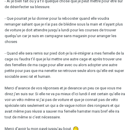
- Ai je bien fait ou y a t'il quelque chose que je peut mettre pour etre sur
de désinfecter sa blessure.
- Que pourrait je lui donner pour la rebooster quand elle voudra
remanger sahant que je n'ai pas de blédine sous la main et n'ayant plus
de voiture je doit attendre jusqu'a lundi pour les courses de trouver
quelqu'un car je suis en campagne sans magasin pour arranger les
choses
- Quand elle sera remis sur pied doit-je la ré-intégrer a mes femelle de la
cage ou faudra t'il que je lui mettre une autre cage et après trouver une
des femelles de ma cage pour aller avec ou alors adopter une autre
petite pour pas que ma nenette se retrouve seule alors qu'elle est super
sociable avec rat et humain.
Merci d'avance de vos réponses et je devance un peu ce que vous me
direz j'en suis sur. Si elle ne va pa mieux d'ici lundi il est certain qu'elle ira
voir un véto même si j'ai pas de voiture et que je connait pas de véto
spéciale rats seulement un qui a de vague notion des rongeurs et qui
avait même pas réussi a sauver ma femelle hamster mais bref elle ira
tout de même si c'est nécessaire.
Merci d'avoir lu mon pavé jusqu'au bout.