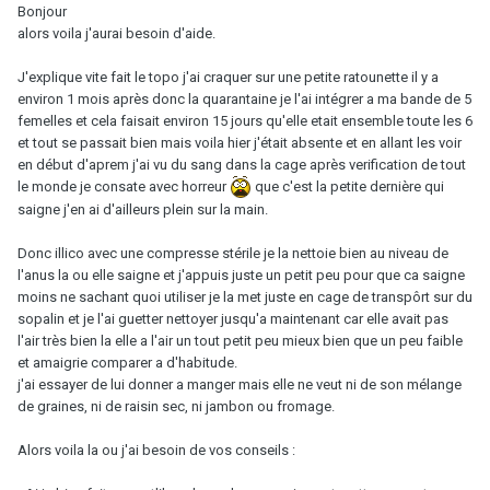
Bonjour
alors voila j'aurai besoin d'aide.
J'explique vite fait le topo j'ai craquer sur une petite ratounette il y a
environ 1 mois après donc la quarantaine je l'ai intégrer a ma bande de 5
femelles et cela faisait environ 15 jours qu'elle etait ensemble toute les 6
et tout se passait bien mais voila hier j'était absente et en allant les voir
en début d'aprem j'ai vu du sang dans la cage après verification de tout
le monde je consate avec horreur
que c'est la petite dernière qui
saigne j'en ai d'ailleurs plein sur la main.
Donc illico avec une compresse stérile je la nettoie bien au niveau de
l'anus la ou elle saigne et j'appuis juste un petit peu pour que ca saigne
moins ne sachant quoi utiliser je la met juste en cage de transpôrt sur du
sopalin et je l'ai guetter nettoyer jusqu'a maintenant car elle avait pas
l'air très bien la elle a l'air un tout petit peu mieux bien que un peu faible
et amaigrie comparer a d'habitude.
j'ai essayer de lui donner a manger mais elle ne veut ni de son mélange
de graines, ni de raisin sec, ni jambon ou fromage.
Alors voila la ou j'ai besoin de vos conseils :