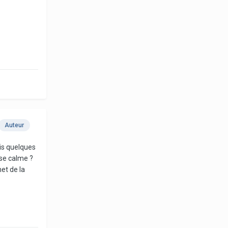
Auteur
uis quelques
e se calme ?
et de la