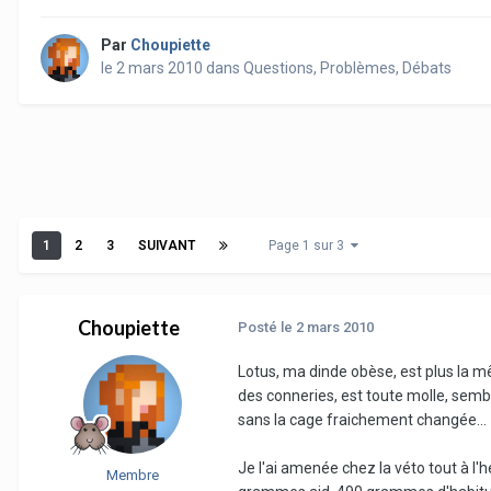
Par
Choupiette
le 2 mars 2010
dans
Questions, Problèmes, Débats
1
2
3
SUIVANT
Page 1 sur 3
Choupiette
Posté
le 2 mars 2010
Lotus, ma dinde obèse, est plus la mê
des conneries, est toute molle, sembl
sans la cage fraichement changée...
Je l'ai amenée chez la véto tout à l'h
Membre