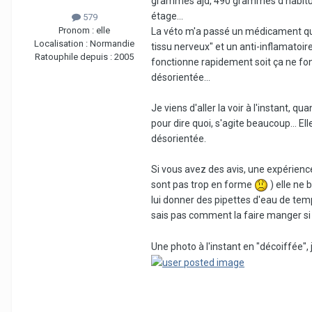
grammes ajd, 490 grammes d'habitude
étage...
579
Pronom :
elle
La véto m'a passé un médicament qu
Localisation :
Normandie
tissu nerveux" et un anti-inflamatoire
Ratouphile depuis :
2005
fonctionne rapidement soit ça ne fonct
désorientée...
Je viens d'aller la voir à l'instant, 
pour dire quoi, s'agite beaucoup... E
désorientée.
Si vous avez des avis, une expérience,
sont pas trop en forme
) elle ne 
lui donner des pipettes d'eau de temp
sais pas comment la faire manger si 
Une photo à l'instant en "décoiffée", j