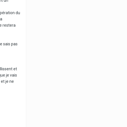
nt un
pération du
ça
le restera
ne sais pas
llissent et
ue je vais
 et je ne