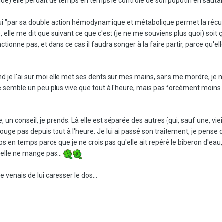
) elle perdait de temps en temps le contrôle de son popotin en sauta
i "par sa double action hémodynamique et métabolique permet la récu
, elle me dit que suivant ce que c'est (je ne me souviens plus quoi) soit 
ionne pas, et dans ce cas il faudra songer à la faire partir, parce qu'el
quand je l'ai sur moi elle met ses dents sur mes mains, sans me mordre, je 
lle semble un peu plus vive que tout à l'heure, mais pas forcément moins
 un conseil, je prends. Là elle est séparée des autres (qui, sauf une, viei
bouge pas depuis tout à l'heure. Je lui ai passé son traitement, je pense q
s en temps parce que je ne crois pas qu'elle ait repéré le biberon d'eau,
elle ne mange pas...
e venais de lui caresser le dos...