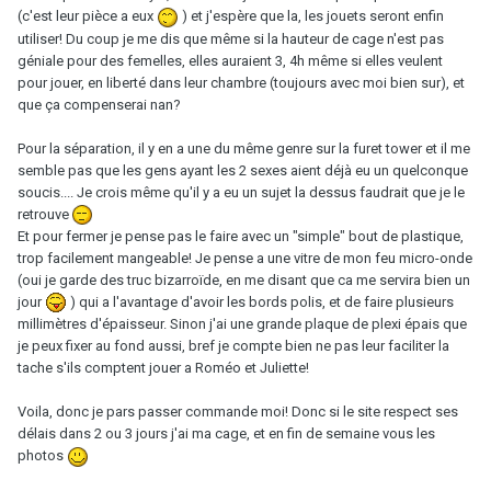
(c'est leur pièce a eux
) et j'espère que la, les jouets seront enfin
utiliser! Du coup je me dis que même si la hauteur de cage n'est pas
géniale pour des femelles, elles auraient 3, 4h même si elles veulent
pour jouer, en liberté dans leur chambre (toujours avec moi bien sur), et
que ça compenserai nan?
Pour la séparation, il y en a une du même genre sur la furet tower et il me
semble pas que les gens ayant les 2 sexes aient déjà eu un quelconque
soucis.... Je crois même qu'il y a eu un sujet la dessus faudrait que je le
retrouve
Et pour fermer je pense pas le faire avec un "simple" bout de plastique,
trop facilement mangeable! Je pense a une vitre de mon feu micro-onde
(oui je garde des truc bizarroïde, en me disant que ca me servira bien un
jour
) qui a l'avantage d'avoir les bords polis, et de faire plusieurs
millimètres d'épaisseur. Sinon j'ai une grande plaque de plexi épais que
je peux fixer au fond aussi, bref je compte bien ne pas leur faciliter la
tache s'ils comptent jouer a Roméo et Juliette!
Voila, donc je pars passer commande moi! Donc si le site respect ses
délais dans 2 ou 3 jours j'ai ma cage, et en fin de semaine vous les
photos