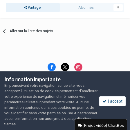
Partager
Abonnés
0
Aller sur la liste des sujets
Information importante
Langue
Thème
Politique de confidentialité
En poursuivant votre navigation sur ce site, vous
Nous contacter
Nous contacter
acceptez l’utilisation de cookies permettant d'améliorer
SRFA, l'association des amoureux du rat domestique
votre expérience de navigation et mémoriser vos
Powered by Invision Community
I accept
paramètres utilisateur pendant votre visite. Aucune
information contenue dans ces cookies ne permet de
vous identifier sans votre permission. SRFA ne transmet
aucune information non anonyme à des applications
tierces.
[Projet vidéo] ChatBox