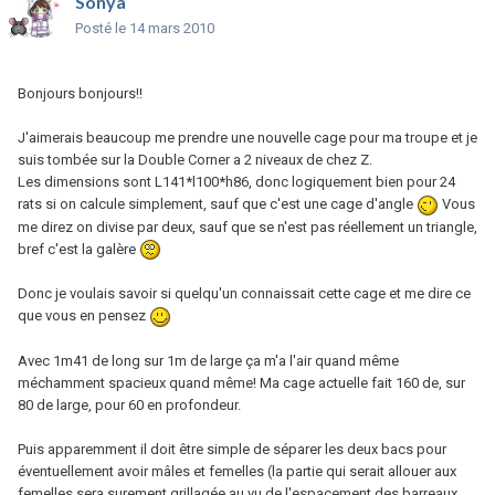
Sonya
Posté
le 14 mars 2010
Bonjours bonjours!!
J'aimerais beaucoup me prendre une nouvelle cage pour ma troupe et je
suis tombée sur la Double Corner a 2 niveaux de chez Z.
Les dimensions sont L141*l100*h86, donc logiquement bien pour 24
rats si on calcule simplement, sauf que c'est une cage d'angle
Vous
me direz on divise par deux, sauf que se n'est pas réellement un triangle,
bref c'est la galère
Donc je voulais savoir si quelqu'un connaissait cette cage et me dire ce
que vous en pensez
Avec 1m41 de long sur 1m de large ça m'a l'air quand même
méchamment spacieux quand même! Ma cage actuelle fait 160 de, sur
80 de large, pour 60 en profondeur.
Puis apparemment il doit être simple de séparer les deux bacs pour
éventuellement avoir mâles et femelles (la partie qui serait allouer aux
femelles sera surement grillagée au vu de l'espacement des barreaux