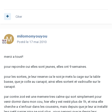
Citer
milomonyouyou
Posté
le 17 mai 2010
merci a tous!!
pour repondre oui elles sont jeunes, elles ont 9 semaines.
pour les sorties, je leur reserve ca le soir.je mets la cage sur la table
basse, que je colle au canapé, ainsi elles sortent et vadrouille sur le
canapé.
par contre zoé est une memere tres calme qui sort simplement pour
venir dormir dans mon cou, hier elle y est resté plus de 1h, et nina elle
cherche a s'enfouir dans les coussins, mais depuis que je leur ai installé
leur petit panier nina ne sort plus...vous pensez que je devrai leur