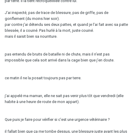
par terre. Il la tient recroquevillée contre lui.
J'ai inspecté, pas de trace de blessure, pas de griffe, pas de
gonflement (du moins hier soir).
par contre j'ai détendu ses deux pattes, et quand je l'ai fait avec sa patte
blessée, il a couiné. Pas hurlé à la mort, juste couiné.
mais il saisit bien sa nourriture.
pas entendu de bruits de bataille ni de chute, mais il n'est pas
impossible que cela soit arrivé dans la cage bien que j'en doute.
ce matin il ne la posait toujours pas par terre.
j'ai appelé ma maman, elle ne sait pas venir plus tôt que vendredi (elle
habite à une heure de route de mon appart).
Que puis je faire pour vérifier si c'est une urgence vétérinaire ?
il fallait bien que ça me tombe dessus, une blessure juste avant les plus