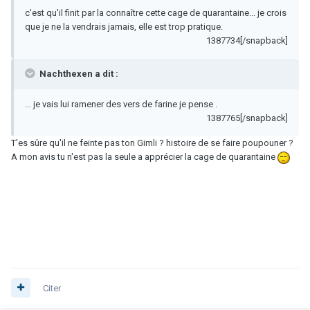
c'est qu'il finit par la connaître cette cage de quarantaine... je crois
que je ne la vendrais jamais, elle est trop pratique.
1387734[/snapback]
Nachthexen a dit :
... je vais lui ramener des vers de farine je pense .
1387765[/snapback]
T'es sûre qu'il ne feinte pas ton Gimli ? histoire de se faire poupouner ?
A mon avis tu n'est pas la seule a apprécier la cage de quarantaine
Citer