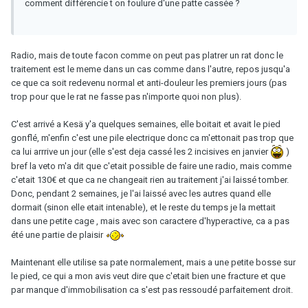
comment différencie t on foulure d'une patte cassée ?
Radio, mais de toute facon comme on peut pas platrer un rat donc le
traitement est le meme dans un cas comme dans l'autre, repos jusqu'a
ce que ca soit redevenu normal et anti-douleur les premiers jours (pas
trop pour que le rat ne fasse pas n'importe quoi non plus).
C'est arrivé a Kesä y'a quelques semaines, elle boitait et avait le pied
gonflé, m'enfin c'est une pile electrique donc ca m'ettonait pas trop que
ca lui arrrive un jour (elle s'est deja cassé les 2 incisives en janvier
)
bref la veto m'a dit que c'etait possible de faire une radio, mais comme
c'etait 130€ et que ca ne changeait rien au traitement j'ai laissé tomber.
Donc, pendant 2 semaines, je l'ai laissé avec les autres quand elle
dormait (sinon elle etait intenable), et le reste du temps je la mettait
dans une petite cage , mais avec son caractere d'hyperactive, ca a pas
été une partie de plaisir
Maintenant elle utilise sa pate normalement, mais a une petite bosse sur
le pied, ce qui a mon avis veut dire que c'etait bien une fracture et que
par manque d'immobilisation ca s'est pas ressoudé parfaitement droit.