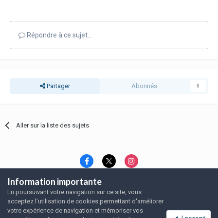
Répondre à ce sujet…
Partager
Abonnés
0
Aller sur la liste des sujets
Information importante
Langue
Thème
Politique de confidentialité
En poursuivant votre navigation sur ce site, vous
Nous contacter
Nous contacter
acceptez l’utilisation de cookies permettant d'améliorer
SRFA, l'association des amoureux du rat domestique
votre expérience de navigation et mémoriser vos
Powered by Invision Community