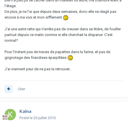
Elle n'a pas pu se cacher dans un matelas ou autre, ma chambre étant à
l'étage.
De plus, je ne l'ai que depuis deux semaines, donc elle ne réagit pas
encore à ma voix et mon sifflement
J'ai une autre ratte qui n'arrête pas de creuser dans sa litière, de fouiller
partout depuis ce matin comme si elle cherchait la disparue. C'est
normal?
Pour l'instant pas de traces de papattes dans la farine, et pas de
grignotage des friandises éparpillées
J'ai vraiment peur de ne pas la retrouver...
Citer
Kaïna
Posté
le 20 juillet 2010