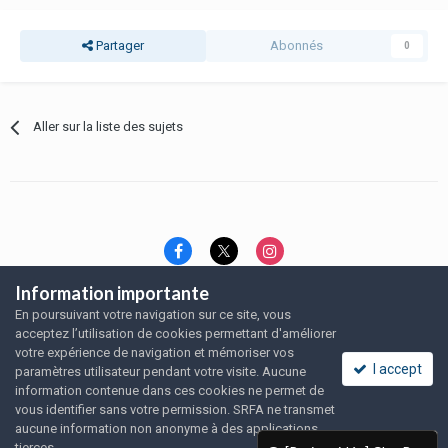
Partager
Abonnés
0
Aller sur la liste des sujets
Information importante
Langue
Thème
Politique de confidentialité
En poursuivant votre navigation sur ce site, vous
Nous contacter
Nous contacter
acceptez l’utilisation de cookies permettant d'améliorer
SRFA, l'association des amoureux du rat domestique
votre expérience de navigation et mémoriser vos
Powered by Invision Community
I accept
paramètres utilisateur pendant votre visite. Aucune
information contenue dans ces cookies ne permet de
vous identifier sans votre permission. SRFA ne transmet
aucune information non anonyme à des applications
tierces.