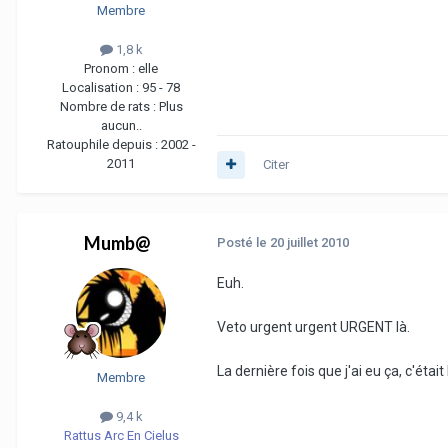
Membre
1,8 k
Pronom :
elle
Localisation :
95 - 78
Nombre de rats :
Plus
aucun..
Ratouphile depuis :
2002 -
2011
Citer
Mumb@
Posté
le 20 juillet 2010
Euh.
Veto urgent urgent URGENT là.
La dernière fois que j'ai eu ça, c'étai
Membre
9,4 k
Rattus Arc En Cielus