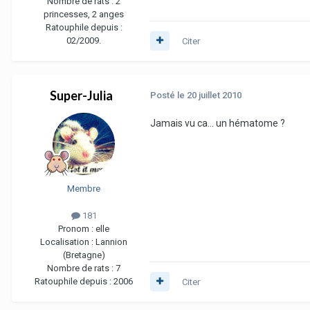
Nombre de rats :
2
princesses, 2 anges
Ratouphile depuis :
02/2009.
Citer
Super-Julia
Posté
le 20 juillet 2010
Jamais vu ca... un hématome ?
Membre
181
Pronom :
elle
Localisation :
Lannion
(Bretagne)
Nombre de rats :
7
Ratouphile depuis :
2006
Citer