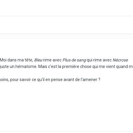
 Moi dans ma tête,
Bleu
rime avec
Plus de sang
qui rime avec
Nécrose
.
tre juste un hématome. Mais c'est la première chose qui me vient quand m
moins, pour savoir ce qu'il en pense avant de l'amener ?