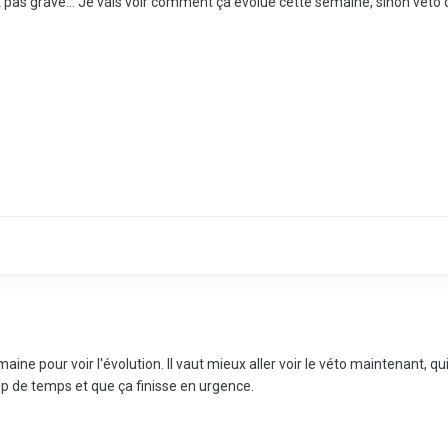
t pas grave... Je vais voir comment ça évolue cette semaine, sinon véto
ine pour voir l'évolution. Il vaut mieux aller voir le véto maintenant, q
op de temps et que ça finisse en urgence.