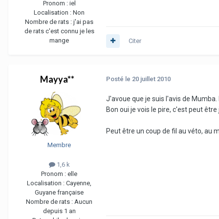
Pronom :
iel
Localisation :
Non
Nombre de rats :
j'ai pas
de rats c'est connu je les
mange
Citer
Mayya**
Posté
le 20 juillet 2010
J'avoue que je suis l'avis de Mumba.
Bon oui je vois le pire, c'est peut ê
Peut être un coup de fil au véto, au 
Membre
1,6 k
Pronom :
elle
Localisation :
Cayenne,
Guyane française
Nombre de rats :
Aucun
depuis 1 an