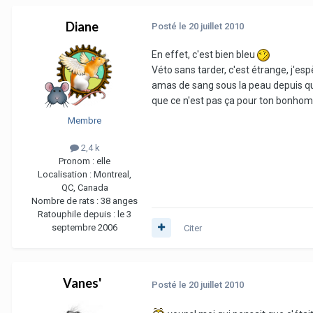
Diane
Posté
le 20 juillet 2010
En effet, c'est bien bleu
Véto sans tarder, c'est étrange, j'e
amas de sang sous la peau depuis qu
que ce n'est pas ça pour ton bonh
Membre
2,4 k
Pronom :
elle
Localisation :
Montreal,
QC, Canada
Nombre de rats :
38 anges
Ratouphile depuis :
le 3
septembre 2006
Citer
Vanes'
Posté
le 20 juillet 2010