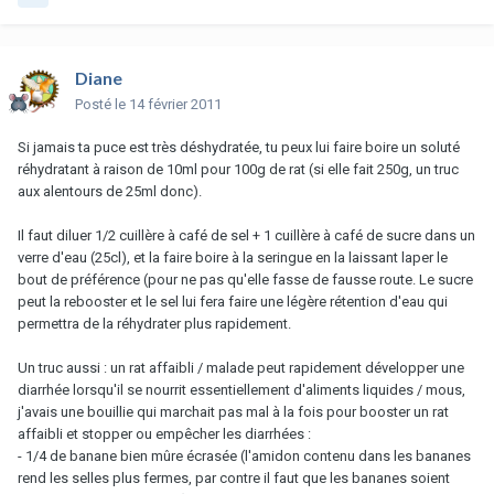
Diane
Posté
le 14 février 2011
Si jamais ta puce est très déshydratée, tu peux lui faire boire un soluté
réhydratant à raison de 10ml pour 100g de rat (si elle fait 250g, un truc
aux alentours de 25ml donc).
Il faut diluer 1/2 cuillère à café de sel + 1 cuillère à café de sucre dans un
verre d'eau (25cl), et la faire boire à la seringue en la laissant laper le
bout de préférence (pour ne pas qu'elle fasse de fausse route. Le sucre
peut la rebooster et le sel lui fera faire une légère rétention d'eau qui
permettra de la réhydrater plus rapidement.
Un truc aussi : un rat affaibli / malade peut rapidement développer une
diarrhée lorsqu'il se nourrit essentiellement d'aliments liquides / mous,
j'avais une bouillie qui marchait pas mal à la fois pour booster un rat
affaibli et stopper ou empêcher les diarrhées :
- 1/4 de banane bien mûre écrasée (l'amidon contenu dans les bananes
rend les selles plus fermes, par contre il faut que les bananes soient