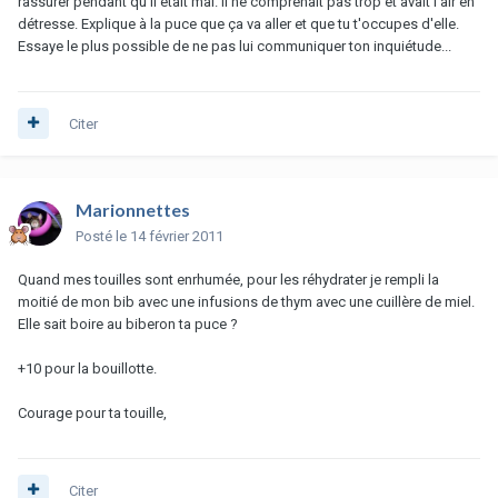
rassurer pendant qu'il était mal. Il ne comprenait pas trop et avait l'air en
détresse. Explique à la puce que ça va aller et que tu t'occupes d'elle.
Essaye le plus possible de ne pas lui communiquer ton inquiétude...
Citer
Marionnettes
Posté
le 14 février 2011
Quand mes touilles sont enrhumée, pour les réhydrater je rempli la
moitié de mon bib avec une infusions de thym avec une cuillère de miel.
Elle sait boire au biberon ta puce ?
+10 pour la bouillotte.
Courage pour ta touille,
Citer