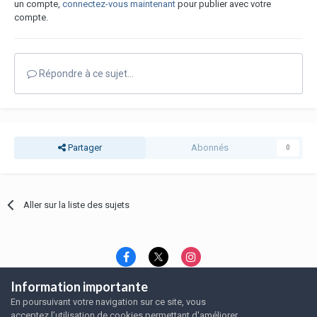
un compte,
connectez-vous maintenant
pour publier avec votre
compte.
Répondre à ce sujet…
Partager
Abonnés
0
Aller sur la liste des sujets
Information importante
Langue
Thème
Politique de confidentialité
En poursuivant votre navigation sur ce site, vous
Nous contacter
Nous contacter
acceptez l’utilisation de cookies permettant d'améliorer