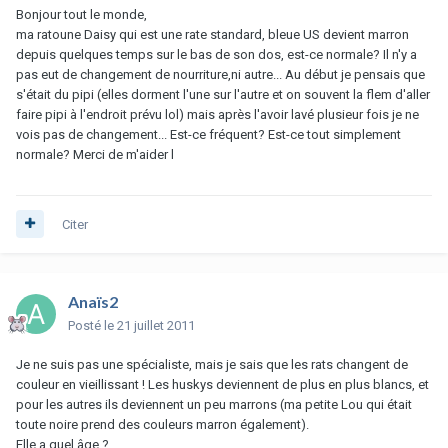
Bonjour tout le monde,
ma ratoune Daisy qui est une rate standard, bleue US devient marron
depuis quelques temps sur le bas de son dos, est-ce normale? Il n'y a
pas eut de changement de nourriture,ni autre... Au début je pensais que
s'était du pipi (elles dorment l'une sur l'autre et on souvent la flem d'aller
faire pipi à l'endroit prévu lol) mais après l'avoir lavé plusieur fois je ne
vois pas de changement... Est-ce fréquent? Est-ce tout simplement
normale? Merci de m'aider l
Citer
Anaïs2
Posté
le 21 juillet 2011
Je ne suis pas une spécialiste, mais je sais que les rats changent de
couleur en vieillissant ! Les huskys deviennent de plus en plus blancs, et
pour les autres ils deviennent un peu marrons (ma petite Lou qui était
toute noire prend des couleurs marron également).
Elle a quel âge ?