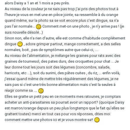
alors Daisy a 1 an et 1 mois a peu près.
Au niveau de la couleur je ne sais pas trop j'ai pris des photos tout à
l'heure je vous en met une en pièce jointe, sa ressemble à du orange
quand même, sur la photo sa se voit encore plus c'est dingue, sa n'a
pas l'air normale...
Comment met-on une photo , je n'y arrive pas ! (je
suis nouvelle désolé...)
Sinon non, elle n'a rien d'autre, elle est comme d'habitude complétement
dingue
, adore grimper partout, mange correctement, a des selles
normales, boit , pas de symptômes autre que celui-ci, ....
Au niveau de l'alimentation, je mélange les graines pour rats avec des
graines de tournesol, des pates durs, des croquettes pour chat ... Je
leur donne tout les jours soit des légumes (concombre, salade,
harricots, etc ...), soit du surimi, des pâtes cuites , du riz, ... enfin voilà,
j'essai quand même de mettre très régulièrement des légumes, je ne
sais pas si c'est une très bonne alimentation mais c'est la seules à
réagir comme sa ....
Elles se gratte un petit peu en ce moments mes ratounes, je comptais
acheter un anti-parasitaires sa pourrait avoir un rapport? (quoique Daisy
est marron/orange depuis un peu plus longtemps que le fait qu'elles se
grattent toutes) merci en tout cas pour vos réponses, dites moi
comment mettre une photos ici et je vous montre sa!!