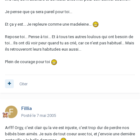
Je pense que ça sera pareil pour toi...
Et ça y est... Je repleure comme une madeleine...
Repose toi... Pense à toi... Et à tous tes autres loulous qui ont besoin de
toi... Ils ont dû voir peur quand tu as crié, car ce n'est pas habituel... Mais
ils retrouveront leurs habitudes eux aussi...
Plein de courage pour toi
Citer
Fillia
Posté
le 7 mai 2005
Arfff Orgy, c'est clair qu la vie est injuste, c'est trop dur de perdre nos
bébés bien aimés. Je suis de tout coeur avec toi, et j'envoie une derniére