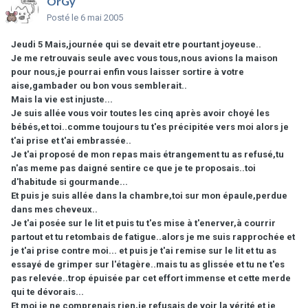
OrGy
Posté
le 6 mai 2005
Jeudi 5 Mais,journée qui se devait etre pourtant joyeuse..
Je me retrouvais seule avec vous tous,nous avions la maison
pour nous,je pourrai enfin vous laisser sortire à votre
aise,gambader ou bon vous semblerait..
Mais la vie est injuste...
Je suis allée vous voir toutes les cinq après avoir choyé les
bébés,et toi..comme toujours tu t'es précipitée vers moi alors je
t'ai prise et t'ai embrassée..
Je t'ai proposé de mon repas mais étrangement tu as refusé,tu
n'as meme pas daigné sentire ce que je te proposais..toi
d'habitude si gourmande...
Et puis je suis allée dans la chambre,toi sur mon épaule,perdue
dans mes cheveux..
Je t'ai posée sur le lit et puis tu t'es mise à t'enerver,à courrir
partout et tu retombais de fatigue..alors je me suis rapprochée et
je t'ai prise contre moi... et puis je t'ai remise sur le lit et tu as
essayé de grimper sur l'étagère..mais tu as glissée et tu ne t'es
pas relevée..trop épuisée par cet effort immense et cette merde
qui te dévorais...
Et moi je ne comprenais rien,je refusais de voir la vérité et je