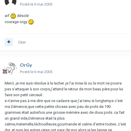
Posté
le 6 mai 2005
arf
désolé
courage orgy
Citer
OrGy
Posté
le 6 mai 2005
Merci..je me suis résolue à la lacher..je l'ai mise là ou la mort ne pourra
pas s'attaquer à son corps,j'attend le retour de mon beau père pour lui
faire son petit cerceuil..
e n'arrive pas à me dire que ce cadavre que j'ai tenu si longtemps c'est
ma Démence,que cette petite choses avec peu de poils de 190
grammes était autrefois une grosse mémère avec de doux poils..ca fait
un grand vide,Démence était la plus
calme,maternelle,léchouilleuse,gourmande et caline d'entre toutes..c'est
dur..et puis les autres rates ont peur de moi alors je les laisse se