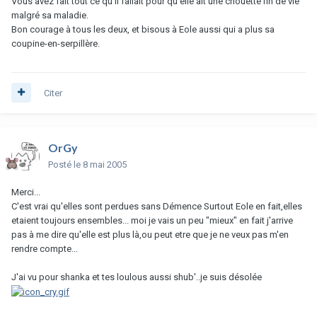
Vous avez fait tout ce qu'il fallait pour qu'elle ait une chouette fin de vie
malgré sa maladie.
Bon courage à tous les deux, et bisous à Eole aussi qui a plus sa
coupine-en-serpillère.
Citer
OrGy
Posté
le 8 mai 2005
Merci...
C'est vrai qu'elles sont perdues sans Démence Surtout Eole en fait,elles
etaient toujours ensembles... moi je vais un peu "mieux" en fait j'arrive
pas à me dire qu'elle est plus là,ou peut etre que je ne veux pas m'en
rendre compte...
J'ai vu pour shanka et tes loulous aussi shub'..je suis désolée