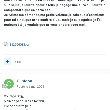
moi,Eole se demande ou tu es et m'interroge du regard..et moi je
suis seule,je leur fait peur à tous,je dégage une aura qui leur fait
comprendre que ca ne va pas..
Je t'Aime ma démence,ma petite voleuse,je sais que c'est mieux
pour toi ainsi,que tu ne souffre plus.. mais je suis egoiste je l'ai
toujours été,je voulais que tu reste encore avec moi..
Citer
Cupidon
Posté
le 6 mai 2005
Courage Orgy,
plein de papouilles à ta tribu,
elle ne souffre plus.