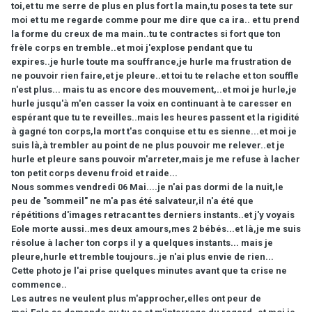
toi,et tu me serre de plus en plus fort la main,tu poses ta tete sur
moi et tu me regarde comme pour me dire que ca ira.. et tu prend
la forme du creux de ma main..tu te contractes si fort que ton
frèle corps en tremble..et moi j'explose pendant que tu
expires..je hurle toute ma souffrance,je hurle ma frustration de
ne pouvoir rien faire,et je pleure..et toi tu te relache et ton souffle
n'est plus... mais tu as encore des mouvement,..et moi je hurle,je
hurle jusqu'à m'en casser la voix en continuant à te caresser en
espérant que tu te reveilles..mais les heures passent et la rigidité
à gagné ton corps,la mort t'as conquise et tu es sienne...et moi je
suis là,à trembler au point de ne plus pouvoir me relever..et je
hurle et pleure sans pouvoir m'arreter,mais je me refuse à lacher
ton petit corps devenu froid et raide...
Nous sommes vendredi 06 Mai....je n'ai pas dormi de la nuit,le
peu de "sommeil" ne m'a pas été salvateur,il n'a été que
répétitions d'images retracant tes derniers instants..et j'y voyais
Eole morte aussi..mes deux amours,mes 2 bébés...et là,je me suis
résolue à lacher ton corps il y a quelques instants... mais je
pleure,hurle et tremble toujours..je n'ai plus envie de rien...
Cette photo je l'ai prise quelques minutes avant que ta crise ne
commence..
Les autres ne veulent plus m'approcher,elles ont peur de