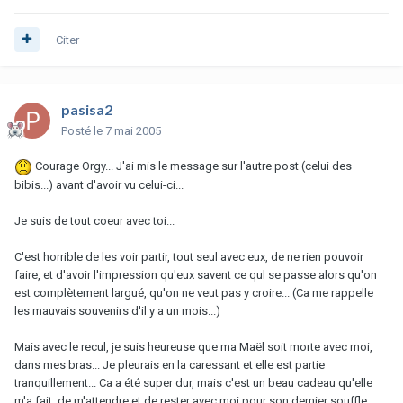
Citer
pasisa2
Posté
le 7 mai 2005
Courage Orgy... J'ai mis le message sur l'autre post (celui des
bibis...) avant d'avoir vu celui-ci...
Je suis de tout coeur avec toi...
C'est horrible de les voir partir, tout seul avec eux, de ne rien pouvoir
faire, et d'avoir l'impression qu'eux savent ce qul se passe alors qu'on
est complètement largué, qu'on ne veut pas y croire... (Ca me rappelle
les mauvais souvenirs d'il y a un mois...)
Mais avec le recul, je suis heureuse que ma Maël soit morte avec moi,
dans mes bras... Je pleurais en la caressant et elle est partie
tranquillement... Ca a été super dur, mais c'est un beau cadeau qu'elle
m'a fait, de m'attendre et de rester avec moi pour son dernier souffle...