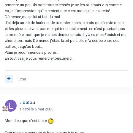
remettre un peu..ils sont tous stressés je ne les ai jamais vus comme
ca,j'ai l'impression qu'ils croient que c'est moi qui leur ai retiré
Démence,que je lui ai fait du mal...
J'ai déjà arreté de hurler et de trembler...mais je crois que l'envie de rien
et les pleurs ne vont pas me quitter si facilement..ce n'est pourtant pas
la première mort que je vis ces derniers mois..il y a eu mes Eonish et ma
chonchon..mais Démence j'étais là..et puis elle m'a serrée entre ses
pattes jusqu'au bout...
Ptain je recommence à pleurer..
En tout cas je vous remercie tous..merci..
Citer
.loulou
Posté
le 6 mai 2005
Mon dieu que c'est triste
Tout plein de courage et bon voyage à ta puce !