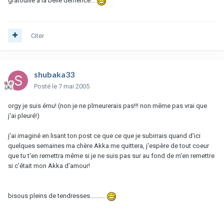
gratouille a la belle demence...
Citer
shubaka33
Posté
le 7 mai 2005
orgy je suis ému! (non je ne plmeurerais pas!!! non même pas vrai que
j'ai pleuré!)
j'ai imaginé en lisant ton post ce que ce que je subirrais quand d'ici
quelques semaines ma chère Akka me quittera, j'espère de tout coeur
que tu t'en remettra même si je ne suis pas sur au fond de m'en remettre
si c'était mon Akka d'amour!
bisous pleins de tendresses..........