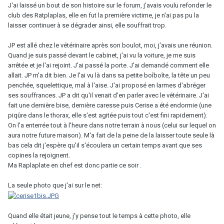
J'ai laissé un bout de son histoire sur le forum, j'avais voulu refonder le
club des Ratplaplas, elle en fut la première victime, je n'ai pas pu la
laisser continuer à se dégrader ainsi, elle souffrait trop.
JP est allé chez le vétérinaire après son boulot, moi, j'avais une réunion.
Quand je suis passé devant le cabinet, j'ai vu la voiture, je me suis
arrêtée et je l'ai rejoint. J'ai passé la porte. J'ai demandé comment elle
allait. JP m'a dit bien. Je l'ai vu là dans sa petite boîboîte, la tête un peu
penchée, squelettique, mal à l'aise. J'ai proposé en larmes d'abréger
ses souffrances. JP a dit qu'il venait d'en parler avec le vétérinaire. J'ai
fait une dernière bise, dernière caresse puis Cerise a été endormie (une
piqûre dans le thorax, elle s'est agitée puis tout c'est fini rapidement).
On l'a enterrée tout à l'heure dans notre terrain à nous (celui sur lequel on
aura notre future maison). M'a fait de la peine de la laisser toute seule là
bas cela dit j'espère qu'il s'écoulera un certain temps avant que ses
copines la rejoignent.
Ma Raplaplate en chef est donc partie ce soir .
La seule photo que j'ai sur le net:
Quand elle était jeune, j'y pense tout le temps à cette photo, elle