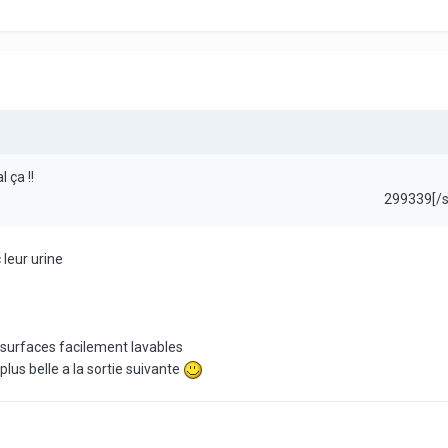
 ça !!
299339[/
 leur urine
es surfaces facilement lavables
lus belle a la sortie suivante