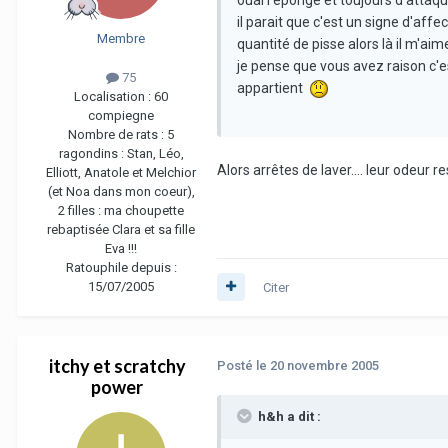
il parait que c'est un signe d'affe
Membre
quantité de pisse alors là il m'a
je pense que vous avez raison c'es
75
appartient
Localisation :
60
compiegne
Nombre de rats :
5
ragondins : Stan, Léo,
Alors arrêtes de laver.... leur odeur re
Elliott, Anatole et Melchior
(et Noa dans mon coeur),
2 filles : ma choupette
rebaptisée Clara et sa fille
Eva !!!
Ratouphile depuis :
15/07/2005
Citer
itchy et scratchy
Posté
le 20 novembre 2005
power
h&h a dit :