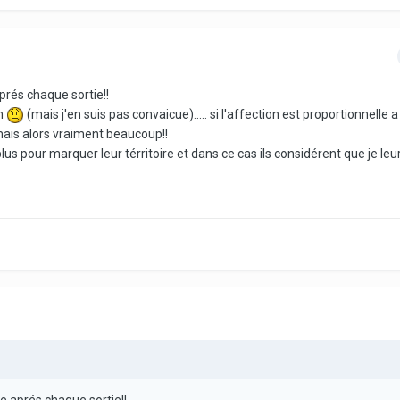
prés chaque sortie!!
on
(mais j'en suis pas convaicue)..... si l'affection est proportionnelle a
 mais alors vraiment beaucoup!!
lus pour marquer leur térritoire et dans ce cas ils considérent que je leu
e aprés chaque sortie!!