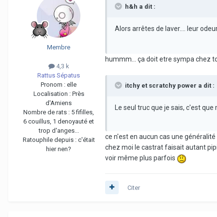
h&h a dit :
Alors arrêtes de laver.... leur odeur
Membre
hummm... ça doit etre sympa chez t
4,3 k
Rattus Sépatus
Pronom :
elle
itchy et scratchy power a dit :
Localisation :
Près
d'Amiens
Le seul truc que je sais, c'est q
Nombre de rats :
5 fifilles,
6 couillus, 1 denoyauté et
trop d'anges...
ce n'est en aucun cas une généralité
Ratouphile depuis :
c'était
chez moi le castrat faisait autant pip
hier nen?
voir même plus parfois
Citer