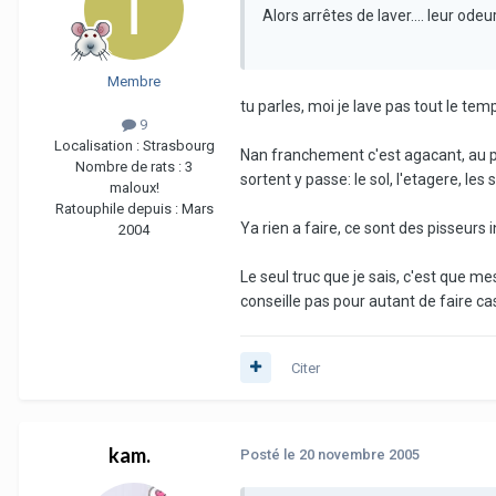
Alors arrêtes de laver.... leur odeur
Membre
tu parles, moi je lave pas tout le te
9
Localisation :
Strasbourg
Nan franchement c'est agacant, au poi
Nombre de rats :
3
sortent y passe: le sol, l'etagere, le
maloux!
Ratouphile depuis :
Mars
Ya rien a faire, ce sont des pisseurs i
2004
Le seul truc que je sais, c'est que 
conseille pas pour autant de faire cas
Citer
kam.
Posté
le 20 novembre 2005