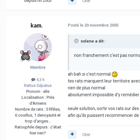
depuis fin 2003
Citer
kam.
Posté
le 20 novembre 2005
solene a dit :
non franchement c'est pas normal
Membre
ah bah si c'est normal
4,3 k
tes rats marquent leur territoire avec
Rattus Sépatus
rien de plus normal
Pronom :
elle
absolument impossible d'y remédier
Localisation :
Près
d'Amiens
seule solution, sortir vos rats sur d
Nombre de rats :
5 fifilles,
6 couillus, 1 denoyauté et
afin qu'ils puissent recommencer de p
trop d'anges...
Ratouphile depuis :
c'était
hier nen?
Citer