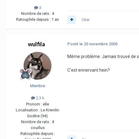
3
Nombre de rats :
4
Ratouphile depuis :
1 an
Citer
wulfila
Posté
le 20 novembre 2005
Même problème. Jamais trouvé de so
C'est ennervant hein?
Membre
2,3 k
Pronom :
elle
Localisation :
Le Kremlin
bicêtre (94)
Nombre de rats :
4
couillus
Ratouphile depuis :