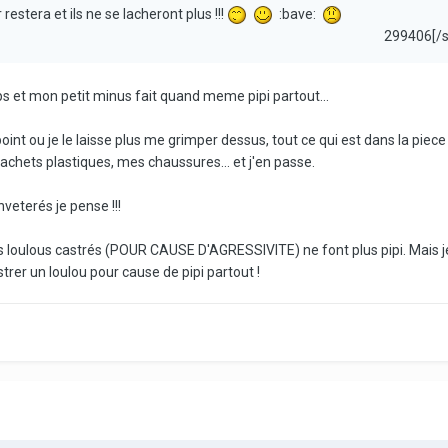
 restera et ils ne se lacheront plus !!!
:bave:
299406[/
mps et mon petit minus fait quand meme pipi partout...
nt ou je le laisse plus me grimper dessus, tout ce qui est dans la piece 
s sachets plastiques, mes chaussures... et j'en passe.
nveterés je pense !!!
mes loulous castrés (POUR CAUSE D'AGRESSIVITE) ne font plus pipi. Mais j
trer un loulou pour cause de pipi partout !