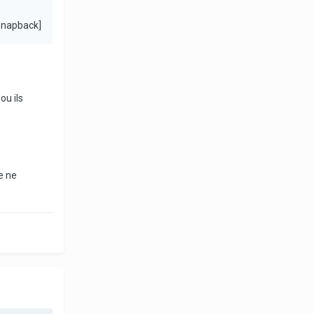
snapback]
ou ils
e ne