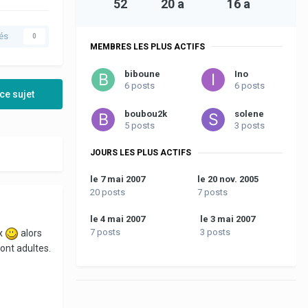
52
20 a
16 a
és
0
MEMBRES LES PLUS ACTIFS
biboune
Ino
6 posts
6 posts
ce sujet
boubou2k
solene
5 posts
3 posts
JOURS LES PLUS ACTIFS
le 7 mai 2007
le 20 nov. 2005
20 posts
7 posts
le 4 mai 2007
le 3 mai 2007
7 posts
3 posts
ux
alors
sont adultes.