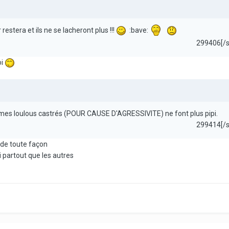
 restera et ils ne se lacheront plus !!!
:bave:
299406[/
oi
ue mes loulous castrés (POUR CAUSE D'AGRESSIVITE) ne font plus pipi.
299414[/
 de toute façon
i partout que les autres