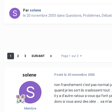
Par
solene
le 20 novembre 2005
dans
Questions, Problèmes, Débat
1
2
3
SUIVANT
Page 1 sur 3
solene
Posté
le 20 novembre 2005
non franchement c'est pas normal ça !
quand je les sort ils cradossent tout .
il y a d'autre ratoux a vous qui font ç
donc si vous avez des idée .... sa m'a
Membre