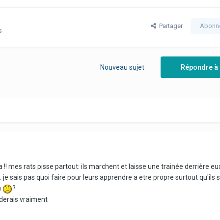
Partager
Abonn
s
Nouveau sujet
Répondre à 
! mes rats pisse partout: ils marchent et laisse une trainée derrière e
.. je sais pas quoi faire pour leurs apprendre a etre propre surtout qu'ils 
a
?
iderais vraiment