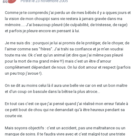
Posté
le 23 novembre 2005
Comme je te comprends j'ai perdu un de mes bébés il y a qques jours et
la vision de mon choupipi sans vie restera à jamais gravée dans ma
mémoire..... J'ai beaucoup pleuré (de culpabilité, de tristesse, de rage)
et parfois je pleure encore en pensant à lui.
Je me suis dis : pourquoi je lui ai promis de le protéger, de le choyer, de
l'aimer comme ses "frères". J'ai trahi sa confiance et je m'en voudrai
toute ma vie. Ok c'est qu'un animal (et dire que j'ai même pas pleuré
pour la mort de ma grand mère !!!) mais c'est un être d'amour
complètement dépendant de nous. On lui doit amour et respect (parfois
un peu trop j'avoue !).
On se dit au moins celui là il aura une belle vie car on est un bon maître
et d'un coup on bascule dans la bêtise la plus atroce...
En tout cas c'est ce que j'ai pensé quand j'ai réalisé mon erreur fatale à
ce petit bout de chou qui ne demandait qu'à être heureux pendant sa
courte vie.
Mais soyons objectifs : c'est un accident, pas une maltraitance ou un
manque de soins. Il te faudra vivre avec et c'est malgré tout une triste