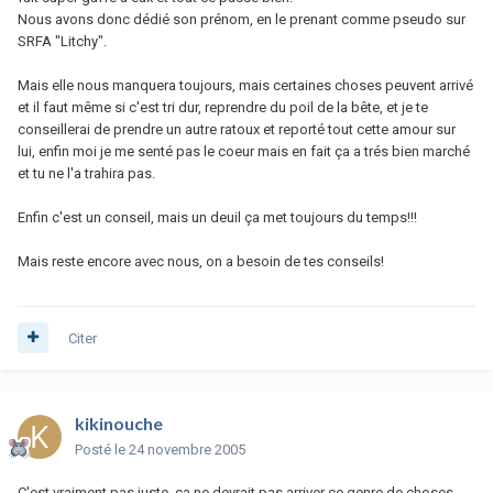
Nous avons donc dédié son prénom, en le prenant comme pseudo sur
SRFA "Litchy".
Mais elle nous manquera toujours, mais certaines choses peuvent arrivé
et il faut même si c'est tri dur, reprendre du poil de la bête, et je te
conseillerai de prendre un autre ratoux et reporté tout cette amour sur
lui, enfin moi je me senté pas le coeur mais en fait ça a trés bien marché
et tu ne l'a trahira pas.
Enfin c'est un conseil, mais un deuil ça met toujours du temps!!!
Mais reste encore avec nous, on a besoin de tes conseils!
Citer
kikinouche
Posté
le 24 novembre 2005
C'est vraiment pas juste, ça ne devrait pas arriver ce genre de choses.