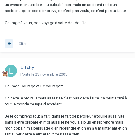
un evenement terrible... tu culpabilises, mais un accident reste un
accident, qq chose d'imprevu, ce n'est pas voulu, ce n'est pas ta faute.
Courage à vous, bon voyage à votre doudouille.
Citer
Litchy
Posté
le 23 novembre 2005
Courage Courage et Re courage!!!
On ne te le redira jamais assez se n'est pas de ta faute, ça peut arrivé à
tout le monde ce type d'accident.
Je te comprend tout à fait, dans le fait de perdre une touille aussi vite
sans s'être préparé et moi aussi je ne voulais plus en reprendre mais
mon copain m'a persuadé d'en reprendre et on en a 8 maintenant et on
fait super gaffe à eux et tout ce passe bien.