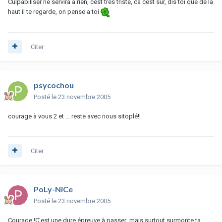
Culpabiliser ne servira a rien, cest très triste, ca cest sur, dis toi que de là
haut il te regarde, on pense a toi
Citer
psycochou
Posté
le 23 novembre 2005
courage à vous 2 et ... reste avec nous sitoplé!!
Citer
PoLy-NiCe
Posté
le 23 novembre 2005
Courage !C'est une dure épreuve à passer ,mais surtout surmonte ta