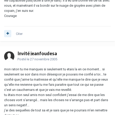
Ne culpabilise pas(facile a dire je sais). Il a eu une bonne vie de rat avec
vous, et mainetnant il va bondir sur le nuage de gruyère avec plein de
copain, j'en suis sur.
Courage
Citer
Invité jeanfoudesa
Posté
le 27 novembre 2005
mon raton tu me manques si seulement tu etais la en ce moment... si
seulement se soir dans mon désespoir je pouvais me confié a toi... te
confié que j'aime ta maitresse et qu'elle me manque te dire que je veux
qu'elle me revienne que tu me fais paraitre que tout ce qui se passe
c'est un cauchemars et que je vais me reveillé.
tu étais mon seul amis mon seul confident j'essai de me dire que les
choses vont s'arrangé... mais les choses ne s'arrange pas et part dans
un sens negatif...
j'ai des sequelles de tout sa et je sais que je ne pourrais m'en remettre