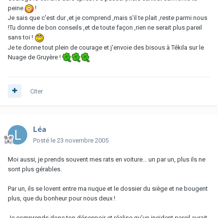
peine
!
Je sais que c'est dur ,et je comprend ,mais s'il te plait ,reste parmi nous
!Tu donne de bon conseils ,et de toute façon ,rien ne serait plus pareil
sans toi !
Je te donne tout plein de courage et j'envoie des bisous à Tékila sur le
Nuage de Gruyère !
Citer
Léa
Posté
le 23 novembre 2005
Moi aussi, je prends souvent mes rats en voiture... un par un, plus ils ne
sont plus gérables.
Par un, ils se lovent entre ma nuque et le dossier du siège et ne bougent
plus, que du bonheur pour nous deux !
Je comprends donc ton désespoir et réalise qu'un incident pareil aurait