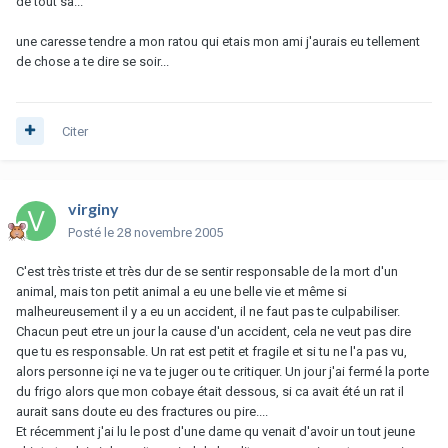
de tout sa...
une caresse tendre a mon ratou qui etais mon ami j'aurais eu tellement
de chose a te dire se soir...
Citer
virginy
Posté
le 28 novembre 2005
C'est très triste et très dur de se sentir responsable de la mort d'un
animal, mais ton petit animal a eu une belle vie et même si
malheureusement il y a eu un accident, il ne faut pas te culpabiliser.
Chacun peut etre un jour la cause d'un accident, cela ne veut pas dire
que tu es responsable. Un rat est petit et fragile et si tu ne l'a pas vu,
alors personne içi ne va te juger ou te critiquer. Un jour j'ai fermé la porte
du frigo alors que mon cobaye était dessous, si ca avait été un rat il
aurait sans doute eu des fractures ou pire....
Et récemment j'ai lu le post d'une dame qu venait d'avoir un tout jeune