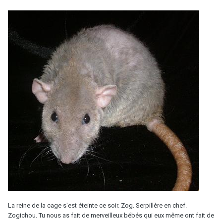
La reine de la cage s'est éteinte ce soir. Zog. Serpillère en chef.
Zogichou. Tu nous as fait de merveilleux bébés qui eux même ont fait de