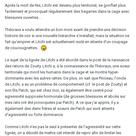
Après la mort de Nix, Litchi est devenu plus territorial, se gonflait plus
facilement et provoquait régulierement des bagarres dans la cage avec
blessures ouvertes...
Théoraux a voulu attendre un bon mois avant de prendre une décision
histoire de voir si une nouvelle hiérarchie s'installait, mais la situation ne
fait qu'empirer et Litchi est actuellement isolé en attente d'un coupage
de coucougnettes...
Le sujet de la lignée de Litchi a été abordé dans le post de la naissance
des ratons de Zouity. Litchi a, à la connaissance de Théoraux, une soeur
territoriale qui mord les humains dans la cage et se montre hyper-
dominante avec les autres rattes. De plus, on sait que Pinceau, l'oncle
de Litchi, a eu un problème de comportement (cf. le post de Zouity) et
son fils Patch, qui est chez moi, va également être castré pour
agressivité supposée hormonale (de grosses blessures et abcès sur
mes rats ont été provoquées par Patch). A ce que j'ai appris, il y a
également des demi frères et soeurs de Patch qui sont atteints
d'agressivité ou forte dominance.
Comme Litchi n'es pas le seul à présenter de l'agressivité sur cette
lignée, on a décidé de mettre cet interdit de repro afin de limiter les