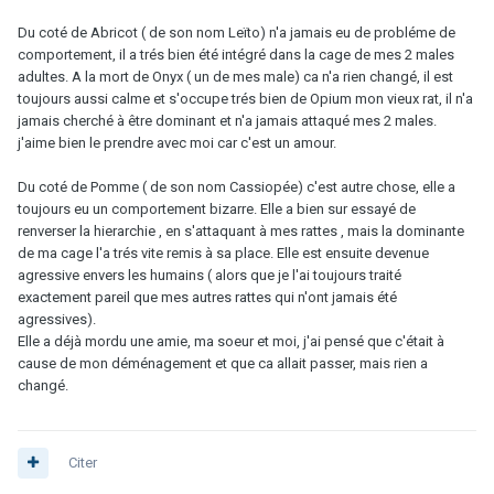
Du coté de Abricot ( de son nom Leïto) n'a jamais eu de probléme de
comportement, il a trés bien été intégré dans la cage de mes 2 males
adultes. A la mort de Onyx ( un de mes male) ca n'a rien changé, il est
toujours aussi calme et s'occupe trés bien de Opium mon vieux rat, il n'a
jamais cherché à être dominant et n'a jamais attaqué mes 2 males.
j'aime bien le prendre avec moi car c'est un amour.
Du coté de Pomme ( de son nom Cassiopée) c'est autre chose, elle a
toujours eu un comportement bizarre. Elle a bien sur essayé de
renverser la hierarchie , en s'attaquant à mes rattes , mais la dominante
de ma cage l'a trés vite remis à sa place. Elle est ensuite devenue
agressive envers les humains ( alors que je l'ai toujours traité
exactement pareil que mes autres rattes qui n'ont jamais été
agressives).
Elle a déjà mordu une amie, ma soeur et moi, j'ai pensé que c'était à
cause de mon déménagement et que ca allait passer, mais rien a
changé.
Citer