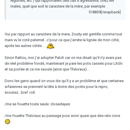
legumes, etc ) qui rapportaient des cas d'agressivité, chez les
males, quel que soit le caractere de la mère, par exemple.
518859[/snapback]
Oui par rapport au caractere de la mere, Zouity est gentille comme tout
mais vu le coté paternel...c'pour ca que j'arrete la lignée de mon côté,
après les autres côtés ...
Sinon Rattou, moi j'ai adopter Patch car on me disait qu'il n'y avais pas
de réel problème fondé, maintenant je paie les pots cassés pour Litchi
et sa portée et ca me saoule (ainsi que Théoraux)...
Donc les gens quand on vous dis qu'il y a un problème et que certaines
srfaiennes se prennent la tête à écrire des posts pour la repro,
écoutez...bref :roll:
/me se fouette toute seule :closedeyes:
/me fouette Théoraux au passage pour avoir quasi que des rats cons