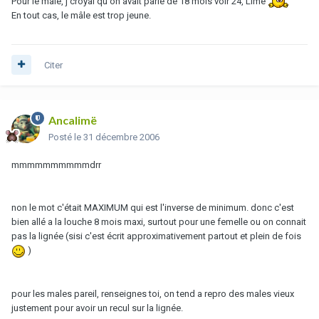
Pour le mâle, j'croyai qu'on avait parlé de 18 mois voir 24, Limë
En tout cas, le mâle est trop jeune.
Citer
Ancalimë
Posté
le 31 décembre 2006
mmmmmmmmmmdrr
non le mot c'était MAXIMUM qui est l'inverse de minimum. donc c'est
bien allé a la louche 8 mois maxi, surtout pour une femelle ou on connait
pas la lignée (sisi c'est écrit approximativement partout et plein de fois
)
pour les males pareil, renseignes toi, on tend a repro des males vieux
justement pour avoir un recul sur la lignée.