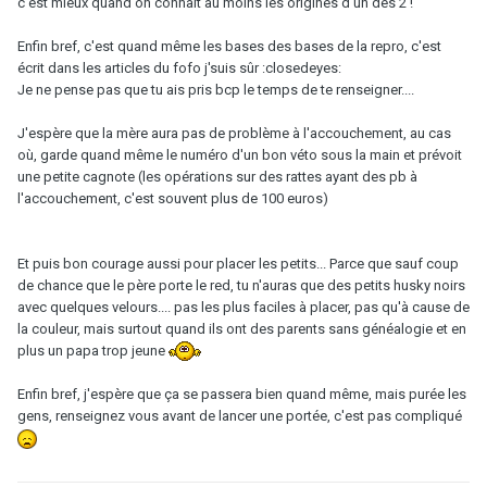
c'est mieux quand on connait au moins les origines d'un des 2 !
Enfin bref, c'est quand même les bases des bases de la repro, c'est
écrit dans les articles du fofo j'suis sûr :closedeyes:
Je ne pense pas que tu ais pris bcp le temps de te renseigner....
J'espère que la mère aura pas de problème à l'accouchement, au cas
où, garde quand même le numéro d'un bon véto sous la main et prévoit
une petite cagnote (les opérations sur des rattes ayant des pb à
l'accouchement, c'est souvent plus de 100 euros)
Et puis bon courage aussi pour placer les petits... Parce que sauf coup
de chance que le père porte le red, tu n'auras que des petits husky noirs
avec quelques velours.... pas les plus faciles à placer, pas qu'à cause de
la couleur, mais surtout quand ils ont des parents sans généalogie et en
plus un papa trop jeune
Enfin bref, j'espère que ça se passera bien quand même, mais purée les
gens, renseignez vous avant de lancer une portée, c'est pas compliqué