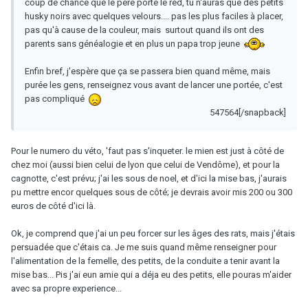
coup de chance que le père porte le red, tu n'auras que des petits
husky noirs avec quelques velours.... pas les plus faciles à placer,
pas qu'à cause de la couleur, mais surtout quand ils ont des
parents sans généalogie et en plus un papa trop jeune
Enfin bref, j'espère que ça se passera bien quand même, mais
purée les gens, renseignez vous avant de lancer une portée, c'est
pas compliqué
547564[/snapback]
Pour le numero du véto, 'faut pas s'inqueter. le mien est just à côté de
chez moi (aussi bien celui de lyon que celui de Vendôme), et pour la
cagnotte, c'est prévu; j'ai les sous de noel, et d'ici la mise bas, j'aurais
pu mettre encor quelques sous de côté; je devrais avoir mis 200 ou 300
euros de côté d'ici là.
Ok, je comprend que j'ai un peu forcer sur les âges des rats, mais j'étais
persuadée que c'étais ca. Je me suis quand même renseigner pour
l'alimentation de la femelle, des petits, de la conduite a tenir avant la
mise bas... Pis j'ai eun amie qui a déja eu des petits, elle pouras m'aider
avec sa propre experience...