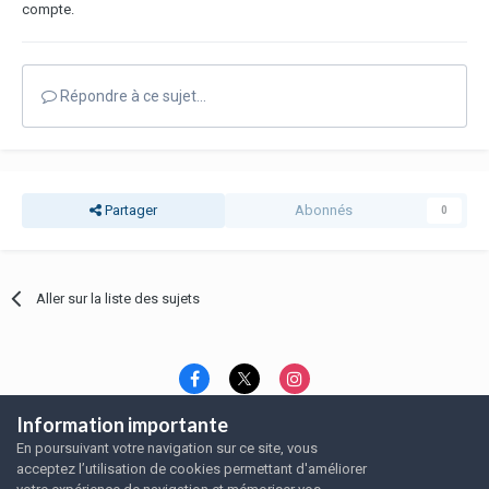
compte.
Répondre à ce sujet…
Partager
Abonnés
0
Aller sur la liste des sujets
Information importante
Langue
Thème
Politique de confidentialité
En poursuivant votre navigation sur ce site, vous
Nous contacter
Nous contacter
acceptez l’utilisation de cookies permettant d'améliorer
SRFA, l'association des amoureux du rat domestique