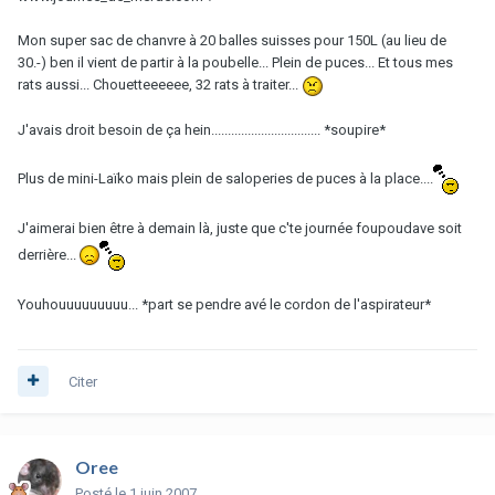
Mon super sac de chanvre à 20 balles suisses pour 150L (au lieu de
30.-) ben il vient de partir à la poubelle... Plein de puces... Et tous mes
rats aussi... Chouetteeeeee, 32 rats à traiter...
J'avais droit besoin de ça hein................................. *soupire*
Plus de mini-Laïko mais plein de saloperies de puces à la place....
J'aimerai bien être à demain là, juste que c'te journée foupoudave soit
derrière...
Youhouuuuuuuuu... *part se pendre avé le cordon de l'aspirateur*
Citer
Oree
Posté
le 1 juin 2007