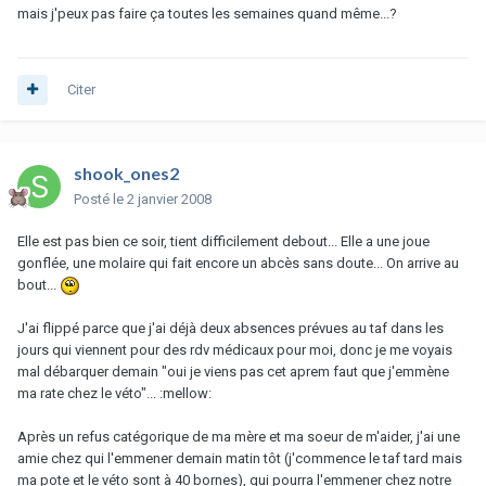
mais j'peux pas faire ça toutes les semaines quand même...?
Citer
shook_ones2
Posté
le 2 janvier 2008
Elle est pas bien ce soir, tient difficilement debout... Elle a une joue
gonflée, une molaire qui fait encore un abcès sans doute... On arrive au
bout...
J'ai flippé parce que j'ai déjà deux absences prévues au taf dans les
jours qui viennent pour des rdv médicaux pour moi, donc je me voyais
mal débarquer demain "oui je viens pas cet aprem faut que j'emmène
ma rate chez le véto"... :mellow:
Après un refus catégorique de ma mère et ma soeur de m'aider, j'ai une
amie chez qui l'emmener demain matin tôt (j'commence le taf tard mais
ma pote et le véto sont à 40 bornes), qui pourra l'emmener chez notre