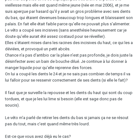
vieillesse mais elle est quand même jeune (née en mai 2006), et je me
suis aperçue par hasard qu'il y avait un gros problème avec ses dents
du bas, qui étaient devenues beaucoup trop longues et blaissaient son
palais. En fait elle était faible parce qu'elle ne pouvait plus s'alimenter.
Le véto a coupé ses incisives (sans anesthésie heureusement car je
doute qu'elle aurait été assez costaud pour se réveiller).
Elles s'étaient mises dans les racines des incisives du haut, ce qui les a
déviées, et provoqué un petit abcès.
Chance n'a pas d'antibio car la plaie n'est pas profonde, je dois juste la
désinfecter avec un bain de bouche dilué. Je continue à lui donner à
manger liquide pour qu'elle reprenne des forces.
On lui a coupé les dents le 24 et je ne sais pas combien de temps il va
lui falloir pour se resservir correctement de ses dents (si elle le fait)?
Il faut que je surveille la repousse et les dents du haut qui sont du coup
tordues, et que je les lui lime si besoin (elle est sage donc pas de
soucis).
Le véto m'a parlé de retirer les dents du bas si jamais ça ne se résout
pas du tout, mais c'est quand même très lourd.
Est-ce que vous avez déjà eu le cas?