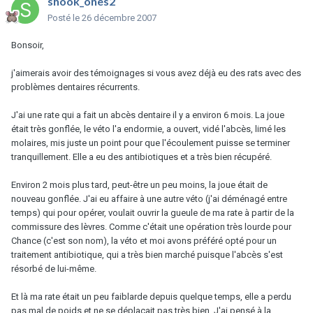
shook_ones2
Posté
le 26 décembre 2007
Bonsoir,
j'aimerais avoir des témoignages si vous avez déjà eu des rats avec des
problèmes dentaires récurrents.
J'ai une rate qui a fait un abcès dentaire il y a environ 6 mois. La joue
était très gonflée, le véto l'a endormie, a ouvert, vidé l'abcès, limé les
molaires, mis juste un point pour que l'écoulement puisse se terminer
tranquillement. Elle a eu des antibiotiques et a très bien récupéré.
Environ 2 mois plus tard, peut-être un peu moins, la joue était de
nouveau gonflée. J'ai eu affaire à une autre véto (j'ai déménagé entre
temps) qui pour opérer, voulait ouvrir la gueule de ma rate à partir de la
commissure des lèvres. Comme c'était une opération très lourde pour
Chance (c'est son nom), la véto et moi avons préféré opté pour un
traitement antibiotique, qui a très bien marché puisque l'abcès s'est
résorbé de lui-même.
Et là ma rate était un peu faiblarde depuis quelque temps, elle a perdu
pas mal de poids et ne se déplaçait pas très bien. J'ai pensé à la