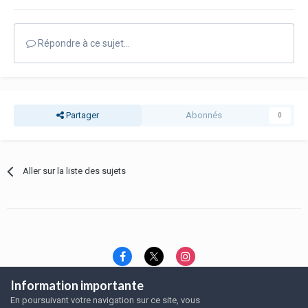
Répondre à ce sujet…
Partager
Abonnés
0
Aller sur la liste des sujets
Information importante
Langue
Thème
Politique de confidentialité
En poursuivant votre navigation sur ce site, vous
Nous contacter
Nous contacter