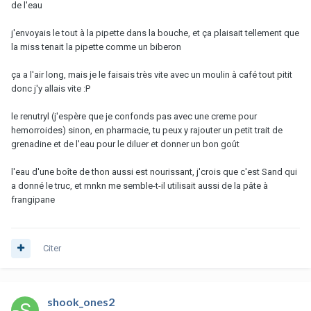
de l'eau
j'envoyais le tout à la pipette dans la bouche, et ça plaisait tellement que
la miss tenait la pipette comme un biberon
ça a l'air long, mais je le faisais très vite avec un moulin à café tout pitit
donc j'y allais vite :P
le renutryl (j'espère que je confonds pas avec une creme pour
hemorroides) sinon, en pharmacie, tu peux y rajouter un petit trait de
grenadine et de l'eau pour le diluer et donner un bon goût
l'eau d'une boîte de thon aussi est nourissant, j'crois que c'est Sand qui
a donné le truc, et mnkn me semble-t-il utilisait aussi de la pâte à
frangipane
Citer
shook_ones2