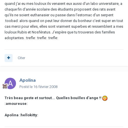
quand j'ai eu mes louloux ils venaient eux aussi d'un labo universitaire, a
chaque fin d'année scolaire des étudiants proposent des rats avant
qu'ils ne soient euthanasier ou passe dans l'estomac d'un serpent
:toobad: alors quand on peut leur donner du bonheur c'est super en tout
cas merci pour elles, elles sont vraiment superbes et ressemblent a mes
louloux Rubis et Nosfératus. J'espère que tu trouveras des familles
adoptantes. :trefle: :trefle: :trefle:
Citer
Apolina
Posté
le 16 février 2008
Très beau geste et surtout... Quelles bouilles d'ange !!
:amoureuse:
Apolina :hellokitty: