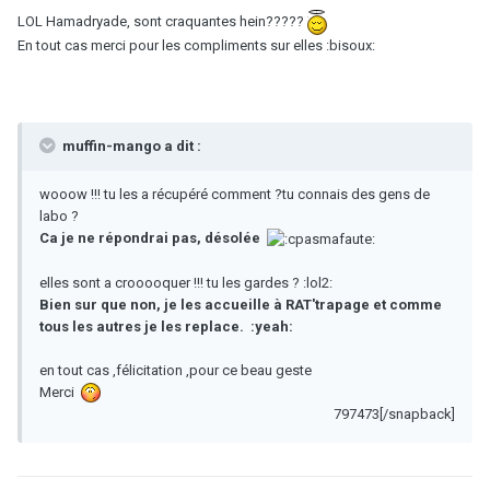
LOL Hamadryade, sont craquantes hein?????
En tout cas merci pour les compliments sur elles :bisoux:
muffin-mango a dit :
wooow !!! tu les a récupéré comment ?tu connais des gens de
labo ?
Ca je ne répondrai pas, désolée
elles sont a crooooquer !!! tu les gardes ? :lol2:
Bien sur que non, je les accueille à RAT'trapage et comme
tous les autres je les replace. :yeah:
en tout cas ,félicitation ,pour ce beau geste
Merci
797473[/snapback]