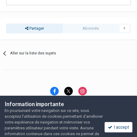
Partager
Abonnés
0
Aller sur la liste des sujets
Information importante
Langue
Thème
Politique de confidentialité
En poursuivant votre navigation sur ce site, vous
Nous contacter
Nous contacter
acceptez l’utilisation de cookies permettant d'améliorer
SRFA, l'association des amoureux du rat domestique
votre expérience de navigation et mémoriser vos
Powered by Invision Community
I accept
paramètres utilisateur pendant votre visite. Aucune
information contenue dans ces cookies ne permet de