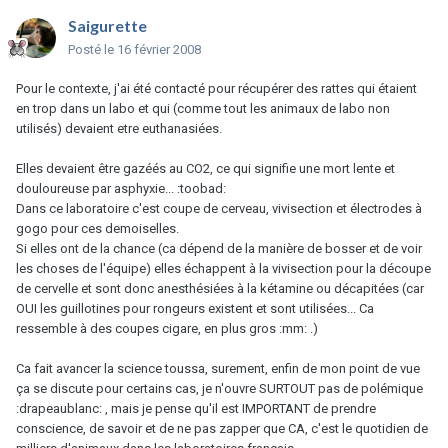
Saigurette
Posté
le 16 février 2008
Pour le contexte, j'ai été contacté pour récupérer des rattes qui étaient
en trop dans un labo et qui (comme tout les animaux de labo non
utilisés) devaient etre euthanasiées.
Elles devaient être gazéés au CO2, ce qui signifie une mort lente et
douloureuse par asphyxie... :toobad:
Dans ce laboratoire c'est coupe de cerveau, vivisection et électrodes à
gogo pour ces demoiselles.
Si elles ont de la chance (ca dépend de la manière de bosser et de voir
les choses de l'équipe) elles échappent à la vivisection pour la découpe
de cervelle et sont donc anesthésiées à la kétamine ou décapitées (car
OUI les guillotines pour rongeurs existent et sont utilisées... Ca
ressemble à des coupes cigare, en plus gros :mm: .)
Ca fait avancer la science toussa, surement, enfin de mon point de vue
ça se discute pour certains cas, je n'ouvre SURTOUT pas de polémique
:drapeaublanc: , mais je pense qu'il est IMPORTANT de prendre
conscience, de savoir et de ne pas zapper que CA, c'est le quotidien de