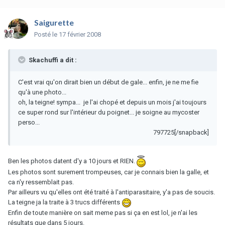
Saigurette
Posté
le 17 février 2008
Skachuffi a dit :
C'est vrai qu'on dirait bien un début de gale... enfin, je ne me fie
qu'à une photo...
oh, la teigne! sympa... je l'ai chopé et depuis un mois j'ai toujours
ce super rond sur l'intérieur du poignet... je soigne au mycoster
perso...
797725[/snapback]
Ben les photos datent d'y a 10 jours et RIEN.
Les photos sont surement trompeuses, car je connais bien la galle, et
ca n'y ressemblait pas.
Par ailleurs vu qu'elles ont été traité à l'antiparasitaire, y'a pas de soucis.
La teigne ja la traite à 3 trucs différents
Enfin de toute manière on sait meme pas si ça en est lol, je n'ai les
résultats que dans 5 jours.