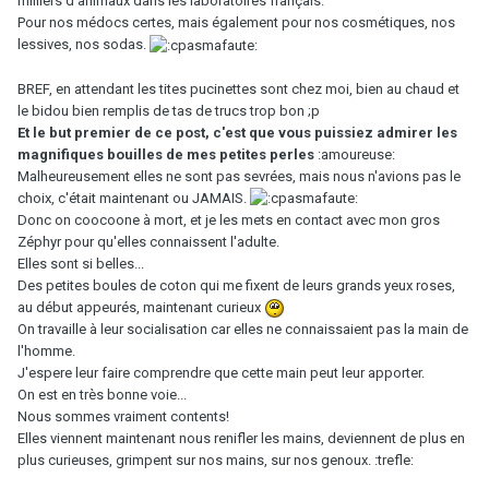
milliers d'animaux dans les laboratoires français.
Pour nos médocs certes, mais également pour nos cosmétiques, nos
lessives, nos sodas.
BREF, en attendant les tites pucinettes sont chez moi, bien au chaud et
le bidou bien remplis de tas de trucs trop bon ;p
Et le but premier de ce post, c'est que vous puissiez admirer les
magnifiques bouilles de mes petites perles
:amoureuse:
Malheureusement elles ne sont pas sevrées, mais nous n'avions pas le
choix, c'était maintenant ou JAMAIS.
Donc on coocoone à mort, et je les mets en contact avec mon gros
Zéphyr pour qu'elles connaissent l'adulte.
Elles sont si belles...
Des petites boules de coton qui me fixent de leurs grands yeux roses,
au début appeurés, maintenant curieux
On travaille à leur socialisation car elles ne connaissaient pas la main de
l'homme.
J'espere leur faire comprendre que cette main peut leur apporter.
On est en très bonne voie...
Nous sommes vraiment contents!
Elles viennent maintenant nous renifler les mains, deviennent de plus en
plus curieuses, grimpent sur nos mains, sur nos genoux. :trefle: