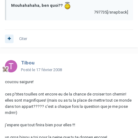
Mouhahahaha, ben quoi??
797735[/snapback]
Citer
Tibou
Posté
le 17 février 2008
coucou saigure!
ces p'tites touilles ont encore eu de la chance de croiser ton chemin!
elles sont magnifiques! (mais ou as tu la place de mettre tout ce monde
dans ton appart????? c'est a chaque fois la question que je me pose
mdrrrr)
j'espere que tout finira bien pour elles !!!
un gros bisou a toi pour la peine que tu te donnes encore!