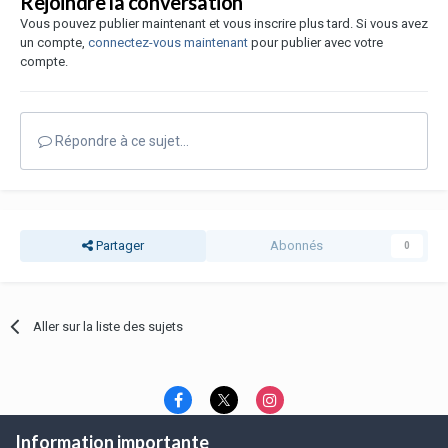
Rejoindre la conversation
Vous pouvez publier maintenant et vous inscrire plus tard. Si vous avez
un compte,
connectez-vous maintenant
pour publier avec votre
compte.
Répondre à ce sujet…
Partager
Abonnés
0
Aller sur la liste des sujets
Information importante
Langue
Thème
Politique de confidentialité