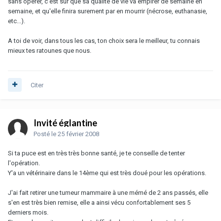
sans opérer, c'est sur que sa qualité de vie va empirer de semaine en
semaine, et qu'elle finira surement par en mourrir (nécrose, euthanasie,
etc...).
A toi de voir, dans tous les cas, ton choix sera le meilleur, tu connais
mieux tes ratounes que nous.
Citer
Invité églantine
Posté
le 25 février 2008
Si ta puce est en très très bonne santé, je te conseille de tenter
l'opération.
Y'a un vétérinaire dans le 14ème qui est très doué pour les opérations.
J'ai fait retirer une tumeur mammaire à une mémé de 2 ans passés, elle
s'en est très bien remise, elle a ainsi vécu confortablement ses 5
derniers mois.