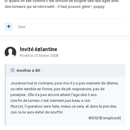
Et quand on sait comme c'est difficile de soigner des rats âgés avec
des tumeurs qui se nécrosent... il faut pouvoir gérer ! :puppy:
Citer
Invité églantine
Posté
le 25 février 2008
mushux a dit :
Je pense tout le contraire, pour moi il y a pas vraiment de dileme,
ca ratte semble en forme, pas de pb respiratoire, pas de
paralysie...Elle n'a pas encore atteint l'age des 3 ans.
Une fin de tumeur c'est vraiment pas beau a voir.
Plus tot, l'operation sera faite, mieux ce sera, et dans le pire des
cas ca lui aura éviter de souffrir.
803529[/snapback]