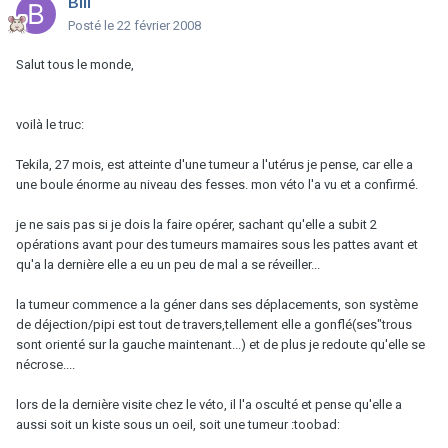
Bill
Posté
le 22 février 2008
Salut tous le monde,
voilà le truc:
Tekila, 27 mois, est atteinte d'une tumeur a l'utérus je pense, car elle a
une boule énorme au niveau des fesses. mon véto l'a vu et a confirmé.
je ne sais pas si je dois la faire opérer, sachant qu'elle a subit 2
opérations avant pour des tumeurs mamaires sous les pattes avant et
qu'a la dernière elle a eu un peu de mal a se réveiller...
la tumeur commence a la géner dans ses déplacements, son système
de déjection/pipi est tout de travers,tellement elle a gonflé(ses"trous
sont orienté sur la gauche maintenant...) et de plus je redoute qu'elle se
nécrose....
lors de la dernière visite chez le véto, il l'a osculté et pense qu'elle a
aussi soit un kiste sous un oeil, soit une tumeur :toobad: