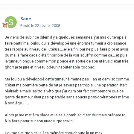
Sane
Posté
le 22 février 2008
Je viens de subir ce dilem il y a quelques semaines, j'ai mis du temps à
faire partir ma loulou qui a développé une énorme tumeur à croissance
très rapide au niveau de l'utérus.....elle a fini par ne plus faire pipi et avoir
du mal à faire caca c'était horrible de la voir souffrir comme ça....et puis
la tumeur longue comme mon pouce est sortie de son utérus c'était très
ghorr je te jure et niveau odeur insoutenable :toobad:
Ma loulou a développé cette tumeur à même pas 1 an et demi et comme
c'était ma première perte de rat je savais pas trop si une opération était
réalisable mais les trois véto que j'ai vu m'ont fait comprendre que ce
genre de tumeur était pas opérable sans soucis post-opératoires même
à son âge........
Alors je me met à ta place et je sais combien c'est dur mais prépare toi
à la faire partir sur son nuage :groscalin:
Courage et gros calin à ta mémère chouchoute là un max