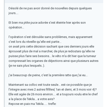
Désolé de ne pas avoir donné de nouvelles depuis quelques
jours....
Et bien ma ptite puce adorée s'est éteinte hier après son
opération...
l'opération s'est déroulée sans problèmes, mais apparement
c'est lors du réveille qu'elle est partie...
on avait pris cette décision sachant que ces derniers jours elle
éprouvait plus de mal a marcher, de plus je redoutais qu'elle ne
puisse plus faire ses besoins... le véto m'a dit hier que la tumeur
compressait les organes de déjections ainsi que plusieurs autres
(je ne sais plus lesquels..).
j'ai beaucoup de peine, c'est la première ratte que j'ai eu...
Maintenant sa colloc est toute seule... est-ce possible que je
l'integre avec mes 2 autres fifilles( 1an et demi, et 3 mois voir 4)?
Elle est agée de 26 mois environ.... et a toujours voulu etre le chef
a la place de Tekila... a votre avis?
Repose en paix ma Tekila..... :trefle: