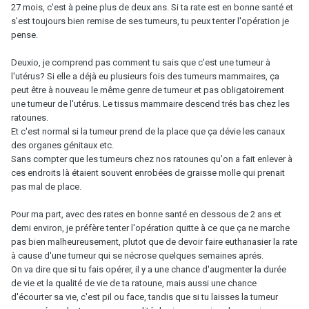
27 mois, c'est à peine plus de deux ans. Si ta rate est en bonne santé et
s'est toujours bien remise de ses tumeurs, tu peux tenter l'opération je
pense.
Deuxio, je comprend pas comment tu sais que c'est une tumeur à
l'utérus? Si elle a déjà eu plusieurs fois des tumeurs mammaires, ça
peut être à nouveau le même genre de tumeur et pas obligatoirement
une tumeur de l'utérus. Le tissus mammaire descend trés bas chez les
ratounes.
Et c'est normal si la tumeur prend de la place que ça dévie les canaux
des organes génitaux etc.
Sans compter que les tumeurs chez nos ratounes qu'on a fait enlever à
ces endroits là étaient souvent enrobées de graisse molle qui prenait
pas mal de place.
Pour ma part, avec des rates en bonne santé en dessous de 2 ans et
demi environ, je préfère tenter l'opération quitte à ce que ça ne marche
pas bien malheureusement, plutot que de devoir faire euthanasier la rate
à cause d'une tumeur qui se nécrose quelques semaines aprés.
On va dire que si tu fais opérer, il y a une chance d'augmenter la durée
de vie et la qualité de vie de ta ratoune, mais aussi une chance
d'écourter sa vie, c'est pil ou face, tandis que si tu laisses la tumeur