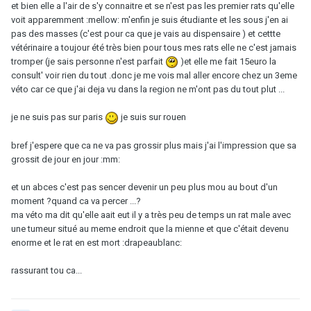
et bien elle a l'air de s'y connaitre et se n'est pas les premier rats qu'elle
voit apparemment :mellow: m'enfin je suis étudiante et les sous j'en ai
pas des masses (c'est pour ca que je vais au dispensaire ) et cettte
vétérinaire a toujour été très bien pour tous mes rats elle ne c'est jamais
tromper (je sais personne n'est parfait
)et elle me fait 15euro la
consult' voir rien du tout .donc je me vois mal aller encore chez un 3eme
véto car ce que j'ai deja vu dans la region ne m'ont pas du tout plut ...
je ne suis pas sur paris
je suis sur rouen
bref j'espere que ca ne va pas grossir plus mais j'ai l'impression que sa
grossit de jour en jour :mm:
et un abces c'est pas sencer devenir un peu plus mou au bout d'un
moment ?quand ca va percer ...?
ma véto ma dit qu'elle aait eut il y a très peu de temps un rat male avec
une tumeur situé au meme endroit que la mienne et que c'était devenu
enorme et le rat en est mort :drapeaublanc:
rassurant tou ca...