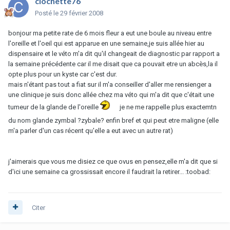
clochette76
Posté
le 29 février 2008
bonjour ma petite rate de 6 mois fleur a eut une boule au niveau entre
l'oreille et l'oeil qui est apparue en une semaine,je suis allée hier au
dispensaire et le véto m'a dit qu'il changeait de diagnostic par rapport a
la semaine précédente car il me disait que ca pouvait etre un abcès,la il
opte plus pour un kyste car c'est dur.
mais n'étant pas tout a fiat sur il m'a conseiller d'aller me rensienger a
une clinique je suis donc allée chez ma véto qui m'a dit que c'était une
tumeur de la glande de l'oreille
je ne me rappelle plus exactemtn
du nom glande zymbal ?zybale? enfin bref et qui peut etre maligne (elle
m'a parler d'un cas récent qu'elle a eut avec un autre rat)
j'aimerais que vous me disiez ce que ovus en pensez,elle m'a dit que si
d'ici une semaine ca grossissait encore il faudrait la retirer... :toobad:
Citer