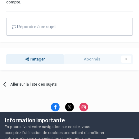
compte.
Répondre à ce sujet…
Partager
Abonnés
0
Aller sur la liste des sujets
Information importante
Langue
Thème
Politique de confidentialité
En poursuivant votre navigation sur ce site, vous
Nous contacter
Nous contacter
acceptez l’utilisation de cookies permettant d'améliorer
SRFA, l'association des amoureux du rat domestique
votre expérience de navigation et mémoriser vos