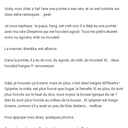
Voila, mon chéri a fait faire une portée à ses rats, et on est tombés sur
deux extra-ratesques... :yeah:
Je vous explique : le papa, Yang, est irish noir. Il a déjà eu une portée
avec ma rate Cheyenne qui est hooded agouti. Tous les petits étaient
noirs ou agoutis, irish ou hooded.
La maman, Biankka, est albinos.
Dans la portée, il y eu du noir, du agouti, du irish, du hooded. Et... deux
hooded beiges !!! :amoureuse:
Déjà, je trouvais ça bizarre, mais en plus, c'est deux beiges différents !
Splynter, le mâle, est plus foncé que Sugar, la femelle. Et en plus, ils sont
plus foncés sur le haut du dos, vous voyez, la bosse typique du rat ?
Ben ils sont plus foncés au millieu de la bosse... Et splynter est beige
bizarre, comme s'il y avait un peu de bleu dedans... :mellow:
Pour appuyer mes dires, quelques photos...