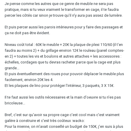
Je pense comme les autres que ce genre de meuble ne sera pas
pratique, mais si tu veux vraiment le transformer en cage, il te faudra
percer les côtés car sinon je trouve qu'il n'y aura pas assez de lumière.
Et puis percer aussi les parois intérieures pour y faire des passages et
ça ne doit pas être évident.
Niveau coût total : 60€ le meuble + 20€ la plaque de plexi 110/60 (il t'en
faudra au moins 2) + du grillage environ 12€ le rouleau (pareil comptes-
en 2) + toutes les vis et boulons et autres attaches + les accessoires :
échelles, cordages que tu devras racheter parce que la cage est plus
grande...
Et puis éventuellement des roues pour pouvoir déplacer le meuble plus
facilement, environ 20€ les 4.
Et les plaques de lino pour protéger l'intérieur, 3 paquets, 3 X 15€.
Il te faut aussi les outils nécessaires et la main d'oeuvre si tu n'es pas
bricoleuse...
Bref, c'est sur qu'avoir sa propre cage c'est cool mais c'est vraiment
galère à construire et c'est très coûteux :wacko:
Pour la mienne, on m'avait conseillé un budget de 150€, j'en suis à plus