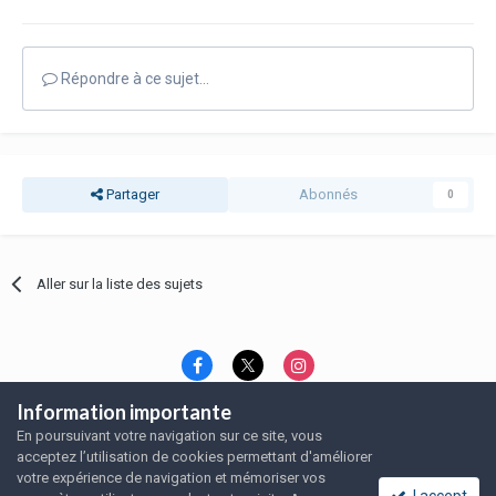
Répondre à ce sujet…
Partager
Abonnés
0
Aller sur la liste des sujets
Information importante
Langue
Thème
Politique de confidentialité
En poursuivant votre navigation sur ce site, vous
Nous contacter
Nous contacter
acceptez l’utilisation de cookies permettant d'améliorer
SRFA, l'association des amoureux du rat domestique
votre expérience de navigation et mémoriser vos
Powered by Invision Community