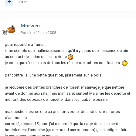
Citer
Morwen
Posté
le 12 juin 2008
pour répondre à Tamun,
il me semble que malheureusement qu'il n'y a pas que l'essence de pin
au contact de l'urine qui est toxique
.
je crois que c'est le cas de tous les résineux et arbres non fruitiers.
par contre j'ai une petite question, justement sur le bois
je récupère des petites branches de noisetier sauvage je que nettoie
avant de donner aux rats. mes mimiss et surtout Maïa me les dépiotte et
me font des copeaux de noisetier dans leur cabane puzzle.
ma question. est ce que ça peut provoquer des odeurs très fortes
d'ammoniac.
car voilà, depuis 15 jours j'ai remarqué que la cage des filles sent
horriblement l'amoniac (ça me prend aux poumons) ça m'oblige a faire
la cage beaucoup plus souvent.