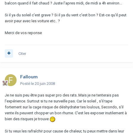
balcon quand il fait chaud ? Juste l'apres midi, de midi a 4h environ...
Si il ya du soleil c'est grave ? Si il ya du vent c'est bon ? Est-ce qu'il peut
avoir peur avec les voiture etc.. ?
Merci de vos reponse
Citer
Falloum
Posté
le 20 juin 2008
Je ne suis peu être pas super pro des rats..Mais je ne tenterais pas
l'expérience. Surtout si tu ne surveille pas. Car le soleil , s'il tape
fortement sur la cage risque de déshydrater tes loulous, Secondo, s'il
vente ils peuvent chopper un bon rhume. C'est les exposer inutilement à
bien des risques je trouve
Si tu veux les rafraîchir pour cause de chaleur, tu peux mettre dans leur