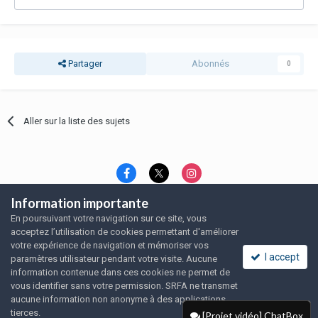
Partager
Abonnés
0
Aller sur la liste des sujets
Information importante
Langue
Thème
Politique de confidentialité
En poursuivant votre navigation sur ce site, vous
Nous contacter
Nous contacter
acceptez l’utilisation de cookies permettant d'améliorer
SRFA, l'association des amoureux du rat domestique
votre expérience de navigation et mémoriser vos
Powered by Invision Community
I accept
paramètres utilisateur pendant votre visite. Aucune
information contenue dans ces cookies ne permet de
vous identifier sans votre permission. SRFA ne transmet
aucune information non anonyme à des applications
tierces.
[Projet vidéo] ChatBox