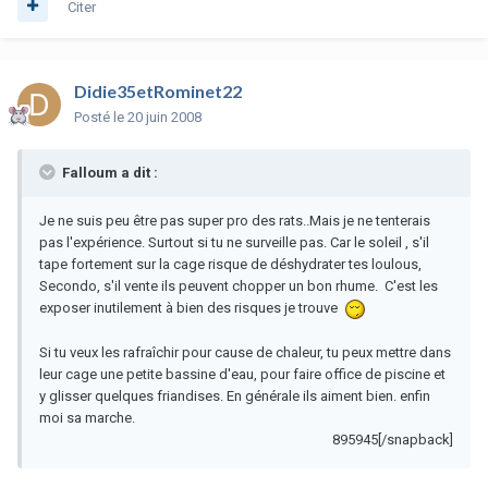
Citer
Didie35etRominet22
Posté
le 20 juin 2008
Falloum a dit :
Je ne suis peu être pas super pro des rats..Mais je ne tenterais
pas l'expérience. Surtout si tu ne surveille pas. Car le soleil , s'il
tape fortement sur la cage risque de déshydrater tes loulous,
Secondo, s'il vente ils peuvent chopper un bon rhume. C'est les
exposer inutilement à bien des risques je trouve
Si tu veux les rafraîchir pour cause de chaleur, tu peux mettre dans
leur cage une petite bassine d'eau, pour faire office de piscine et
y glisser quelques friandises. En générale ils aiment bien. enfin
moi sa marche.
895945[/snapback]