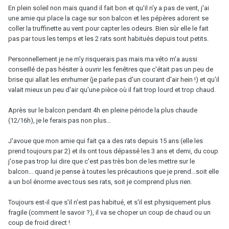
En plein soleil non mais quand il fait bon et qu'il n'y a pas de vent, j'ai
une amie qui place la cage sur son balcon et les pépères adorent se
coller la truffinette au vent pour capter les odeurs. Bien sûr elle le fait
pas par tous les temps et les 2 rats sont habitués depuis tout petits.
Personnellement je ne m'y risquerais pas mais ma véto m'a aussi
conseillé de pas hésiter à ouvrir les fenêtres que c'était pas un peu de
brise qui allait les enrhumer (je parle pas d'un courant d'air hein !) et qu'il
valait mieux un peu d'air qu'une pièce où il fait trop lourd et trop chaud.
Après sur le balcon pendant 4h en pleine période la plus chaude
(12/16h), je le ferais pas non plus...
J'avoue que mon amie qui fait ça a des rats depuis 15 ans (elle les
prend toujours par 2) et ils ont tous dépassé les 3 ans et demi, du coup
j'ose pas trop lui dire que c'est pas très bon de les mettre sur le
balcon... quand je pense à toutes les précautions que je prend...soit elle
a un bol énorme avec tous ses rats, soit je comprend plus rien.
Toujours est-il que s'il n'est pas habitué, et s'il est physiquement plus
fragile (comment le savoir ?), il va se choper un coup de chaud ou un
coup de froid direct !