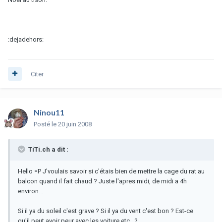
:dejadehors:
Citer
Ninou11
Posté
le 20 juin 2008
TiTi.ch a dit :
Hello =P J'voulais savoir si c'étais bien de mettre la cage du rat au
balcon quand il fait chaud ? Juste l'apres midi, de midi a 4h
environ...
Si il ya du soleil c'est grave ? Si il ya du vent c'est bon ? Est-ce
qu'il peut avoir peur avec les voiture etc.. ?