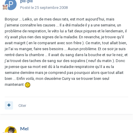
pil-pil
Posté
le 25 septembre 2008
Bonjour ... Leïko, un de mes deux rats, est mort aujourd'hui, mais
j'aimerai connaître les causes ... Il a été malade il y a une semaine, un
problème de respiration, le véto lui a fait deux piqures et le lendemain, il
n'y avait plus rien des signes de la maladie. En revanche, je trouve qu'il
avait maigrit ( en le comparant avec son frère ). Ce matin, tout allait bien,
je l'ai vu manger, faire ses besoins ... Aucun problème. Et ce soir je suis
rentré dans la chambre ... Il avait du sang dans la bouche et sur le nez, et
j'ai trouvé des taches de sang sur des sopalins ( neuf du matin ). Donc
je pense que sa mort est dû à la maladie respiratoire qu'il a eu la
semaine dernière mais je comprend pas pourquoi alors que tout allait
bien ... Enfin voilà, mon deuxième Curry va se trouver bien seul
maintenant
Citer
Mel