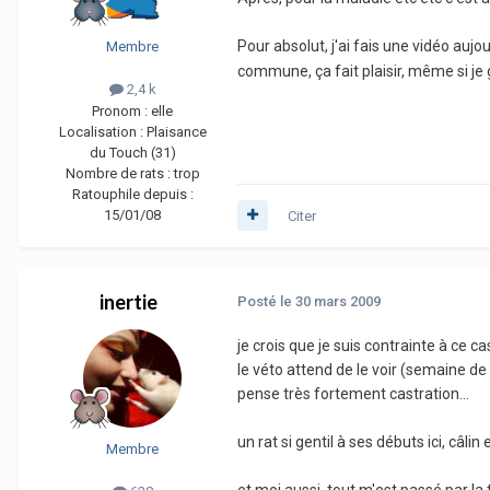
Pour absolut, j'ai fais une vidéo aujou
Membre
commune, ça fait plaisir, même si j
2,4 k
Pronom :
elle
Localisation :
Plaisance
du Touch (31)
Nombre de rats :
trop
Ratouphile depuis :
15/01/08
Citer
inertie
Posté
le 30 mars 2009
je crois que je suis contrainte à ce ca
le véto attend de le voir (semaine de
pense très fortement castration...
un rat si gentil à ses débuts ici, câlin
Membre
et moi aussi, tout m'est passé par la