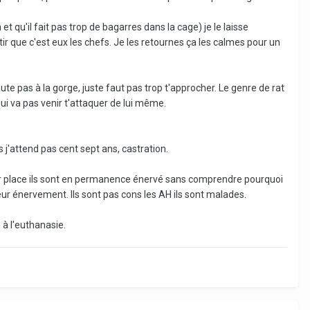
t qu'il fait pas trop de bagarres dans la cage) je le laisse
tir que c'est eux les chefs. Je les retournes ça les calmes pour un
 saute pas à la gorge, juste faut pas trop t'approcher. Le genre de rat
ui va pas venir t'attaquer de lui même.
is j'attend pas cent sept ans, castration.
 leur place ils sont en permanence énervé sans comprendre pourquoi
leur énervement. Ils sont pas cons les AH ils sont malades.
 à l'euthanasie.