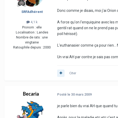
Donc comme je disais, moi j'ai Orion q
SRFAdhérent
A force qu'on l'enquiquine avec les m
4,1 k
Pronom :
elle
gentil rat quand on ne le prend pas pa
Localisation :
Landes
poil hérissé).
Nombre de rats :
une
vingtaine
L'euthanasier comme ça pour rien... No
Ratouphile depuis :
2000
Un vrai AH par contre je sais pas comm
Citer
Becaria
Posté
le 30 mars 2009
je parle bien du vrai AH que quand tu 
Après, pour la maladie etc etc c'est