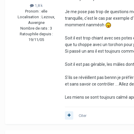
1,8 k
Pronom :
elle
Je me pose pas trop de questions moi, 
Localisation :
Lezoux,
tranquille, c'est le cas par exemple 
Auvergne
momment nanméoh
Nombre de rats :
3
Ratouphile depuis :
Soit il est trop chiant avec ses potes 
19/11/05
que tu choppe avec un torchon pour pa
Si passé un ans il est toujours comm
Soit il est pas gérable, les mâles dont
S'ils se révéillent pas bennn je pré
et sans savoir ce contrôler ... Allez
Les miens se sont toujours calmé aprè
Citer