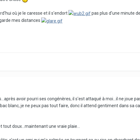
rd'hui où je le caresse et il s'endort
pas plus d'une minute de 
e garde mes distances
s...après avoir pourri ses congénères, il s'est attaqué à moi...il ne joue p
 bac blanc, je ne peux pas tout faire, donc il attend gentiment dans sa c
 et tout doux...maintenant une vraie plaie...
 tête: c'est un ami qui m'a calmée en tournant ça au rire en cherchant d