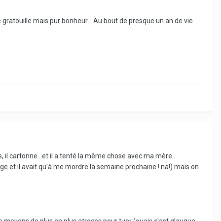
gratouille mais pur bonheur... Au bout de presque un an de vie
as, il cartonne...et il a tenté la même chose avec ma mère...
age et il avait qu'à me mordre la semaine prochaine ! na!) mais on
es moyens de plus en plus atroces pour tuer (ouais c'est glauque,