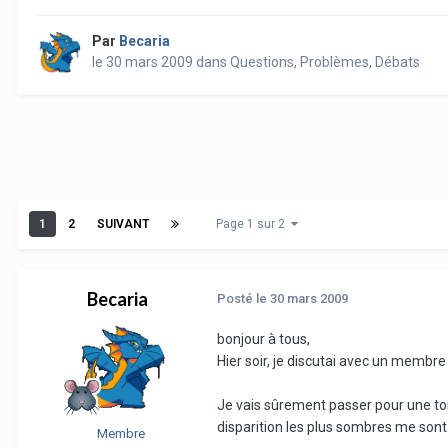
Par
Becaria
le 30 mars 2009
dans
Questions, Problèmes, Débats
1
2
SUIVANT
Page 1 sur 2
Becaria
Posté
le 30 mars 2009
bonjour à tous,
Hier soir, je discutai avec un membr
Je vais sûrement passer pour une tort
disparition les plus sombres me sont p
Membre