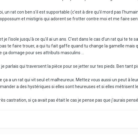
un rat con ben s'il est supportable (c'est à dire qu'il mord pas l'humain e
d'oppossum et mistigris qui adorent se frotter contre moi et me faire sen
et je l'isole jusqu'à ce qu'il ai un ans. C'est dans le cas d'un rat qui te te
s te faire trouer, a qui tu fait gaffe quand tu change la gamelle mais q
e ça domage pour ses attributs masculins ...
 je parlais qui traversent la pièce pour se jetter sur tes pieds. Ben tant p
fère ça a un rat qui vit seul et malheureux. Mettez vous aussi un peut à
 demander a des hystériques si elles sont heureuses et si elles métrisent 
s castration, si ça avait pas était le cas je pense pas que j'aurais pensé