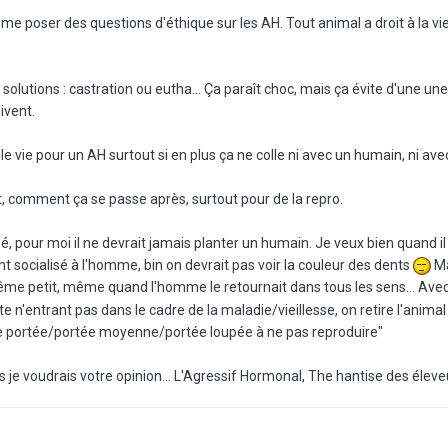
e poser des questions d'éthique sur les AH. Tout animal a droit à la vie, j
solutions : castration ou eutha... Ça paraît choc, mais ça évite d'une une 
ivent.
le vie pour un AH surtout si en plus ça ne colle ni avec un humain, ni avec 
t, comment ça se passe après, surtout pour de la repro.
pé, pour moi il ne devrait jamais planter un humain. Je veux bien quand il
ent socialisé à l'homme, bin on devrait pas voir la couleur des dents
Ma
même petit, même quand l'homme le retournait dans tous les sens... Ave
n'entrant pas dans le cadre de la maladie/vieillesse, on retire l'animal 
e portée/portée moyenne/portée loupée à ne pas reproduire"
is je voudrais votre opinion... L'Agressif Hormonal, The hantise des élev