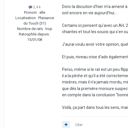
Donc la discution d'hier m'a amené à m
2,4 k
Pronom :
elle
soit encore en vie aujourd'hui...
Localisation :
Plaisance
du Touch (31)
Certains ici pensent qu'avec un AH, 2 
Nombre de rats :
trop
chiantes et tout les soucis qui s'en su
Ratouphile depuis :
15/01/08
J'aurai voulu avoir votre opinion, quel
Et puis, niveau crise d'ado égalemen
Perso, même si le rat est un peu flip
il a la pêche et qu'il a été correctem
misères, mais il n'a jamais mordu, 
que dès la première morsure suspecte 
en compte dans la conclusion "bonn
Voilà, ça part dans tous les sens, ma
Citer