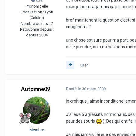
628
Pronom :
elle
mais je ne ferai jamais ça je l'aime tr
Localisation :
Lyon
(Caluire)
bref maintenant la question c'est : s
Nombre de rats :
7
congénères?
Ratouphile depuis :
depuis 2004
une chose est sure pour ma part, pas 
de le prendre, on a eu nos bons moments
Citer
Automne09
Posté
le 30 mars 2009
je croit que j'aime inconditionellemen
J'ai eue 5 agréssifs hormonaux, des vr
peur des souris
). Des qui ont fail
Membre
Jamais jamais j'ai eue des envies de 