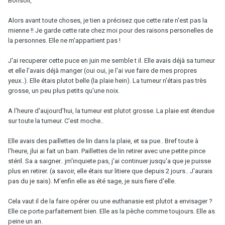
Bonsoir,
Alors avant toute choses, je tien a précisez que cette rate n'est pas la
mienne !! Je garde cette rate chez moi pour des raisons personelles de
la personnes. Elle ne m'appartient pas !
J'ai recuperer cette puce en juin me semble t il. Elle avais déjà sa tumeur
et elle l'avais déjà manger (oui oui, je l'ai vue faire de mes propres
yeux..). Elle étais plutot belle (la plaie hein). La tumeur n'étais pas très
grosse, un peu plus petits qu'une noix.
A l'heure d'aujourd'hui, la tumeur est plutot grosse. La plaie est étendue
sur toute la tumeur. C'est moche..
Elle avais des paillettes de lin dans la plaie, et sa pue.. Bref toute à
l'heure, jlui ai fait un bain. Paillettes de lin retirer avec une petite pince
stéril. Sa a saigner.. jm'inquiete pas, j'ai continuer jusqu'a que je puisse
plus en retirer. (a savoir, elle étais sur litiere que depuis 2 jours.. J'aurais
pas du je sais). M'enfin elle as été sage, je suis fiere d'elle.
Cela vaut il de la faire opérer ou une euthanasie est plutot a envisager ?
Elle ce porte parfaitement bien. Elle as la pèche comme toujours. Elle as
peine un an.