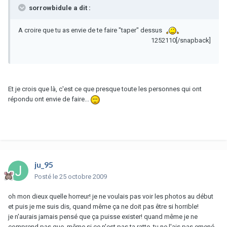
sorrowbidule a dit :
A croire que tu as envie de te faire "taper" dessus
1252110[/snapback]
Et je crois que là, c'est ce que presque toute les personnes qui ont
répondu ont envie de faire...
ju_95
Posté
le 25 octobre 2009
oh mon dieux quelle horreur! je ne voulais pas voir les photos au début
et puis je me suis dis, quand même ça ne doit pas être si horrible!
je n'aurais jamais pensé que ça puisse exister! quand même je ne
comprend pas que, même si ce n'est pas ta ratte, tu ne l'ais pas emené.