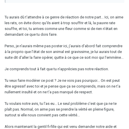
Tu aurais dû t'attendre à ce genre de réaction de notre part... Ici, on aime
les rats, on évite donc qu'ils aient à trop souffrir et là, la pauvre rate
souffre, et toi, tu arrives comme une fleur comme si de rien n'était en
demandant ce que tu dois faire.
Perso, je n'aurais même pas poster ici, j'aurais d'abord fait comprendre
à la proprio que l'état de son animal est gravissime, je lui aurais tout de
suite dit d'aller la faire opérer, quitte à ce que ce soit moi qui l'emmène...
Je comprends tout à fait que tu n'apprécies pas notre réaction.
Tu veux faire modérer ce post ? Je ne vois pas pourquoi... On est peut
être agressif avec toi et je pense que ça se comprends, mais on ne t'a
nullement insulté et on ne t'a pas manqué de respect.
Tu voulais notre avis, tu l'as eu... Le seul problème c'est que ça ne te
plaît pas. Normal, on aime pas se prendre la vérité en pleine figure,
surtout si elle nous convient pas cette vérité...
Alors maintenant la gentil fi-fille qui est venu demander notre aide et