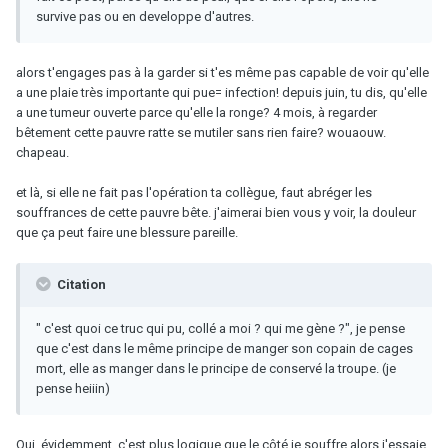
survive pas ou en developpe d'autres.
alors t'engages pas à la garder si t'es même pas capable de voir qu'elle
a une plaie très importante qui pue= infection! depuis juin, tu dis, qu'elle
a une tumeur ouverte parce qu'elle la ronge? 4 mois, à regarder
bêtement cette pauvre ratte se mutiler sans rien faire? wouaouw.
chapeau.
et là, si elle ne fait pas l'opération ta collègue, faut abréger les
souffrances de cette pauvre bête. j'aimerai bien vous y voir, la douleur
que ça peut faire une blessure pareille.
Citation
" c'est quoi ce truc qui pu, collé a moi ? qui me gène ?", je pense
que c'est dans le même principe de manger son copain de cages
mort, elle as manger dans le principe de conservé la troupe. (je
pense heiiin)
Oui, évidemment, c'est plus logique que le côté je souffre alors j'essaie