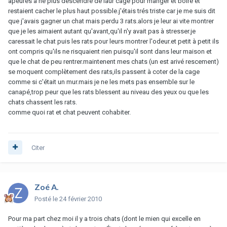
apeurés a ne plus descendre de laur cage pour manger et boire et
restaient cacher le plus haut possible.j'étais trés triste car je me suis dit
que j'avais gagner un chat mais perdu 3 rats.alors je leur ai vite montrer
que je les aimaient autant qu'avant,qu'il n'y avait pas à stresser.je
caressait le chat puis les rats pour leurs montrer l'odeur.et petit à petit ils
ont compris qu'ils ne risquaient rien puisqu'il sont dans leur maison et
que le chat de peu rentrer.maintenent mes chats (un est arivé rescement)
se moquent complètement des rats,ils passent à coter de la cage
comme si c'était un mur.mais je ne les mets pas ensemble sur le
canapé,trop peur que les rats blessent au niveau des yeux ou que les
chats chassent les rats.
comme quoi rat et chat peuvent cohabiter.
Citer
Zoé A.
Posté
le 24 février 2010
Pour ma part chez moi il y a trois chats (dont le mien qui excelle en