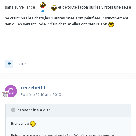
sans surveillance
et de toute façon sur les 3 rates une seule
ne craint pas les chats,les 2 autres rates sont pétrifiées instinctivement
rien qu'en sentant l'odeur d'un chat ,et elles ont bien raison
Citer
cerzebethb
Posté
le 22 février 2010
proserpine a dit :
Bienvenue
Puisque tu n'a pas encore ton(ta) rat(e) si tu veux les rendre