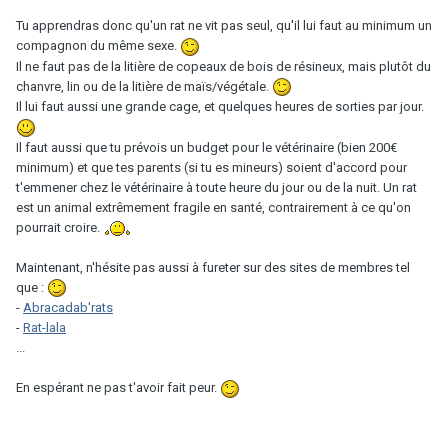
Tu apprendras donc qu'un rat ne vit pas seul, qu'il lui faut au minimum un
compagnon du même sexe.
Il ne faut pas de la litière de copeaux de bois de résineux, mais plutôt du
chanvre, lin ou de la litière de maïs/végétale.
Il lui faut aussi une grande cage, et quelques heures de sorties par jour.
Il faut aussi que tu prévois un budget pour le vétérinaire (bien 200€
minimum) et que tes parents (si tu es mineurs) soient d'accord pour
t'emmener chez le vétérinaire à toute heure du jour ou de la nuit. Un rat
est un animal extrêmement fragile en santé, contrairement à ce qu'on
pourrait croire.
Maintenant, n'hésite pas aussi à fureter sur des sites de membres tel
que :
-
Abracadab'rats
-
Rat-lala
...
En espérant ne pas t'avoir fait peur.