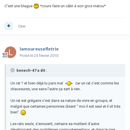
C'est une blague
*cours faire un câlin à son gros matou*
Citer
lamoureusefletrie
Posté
le 25 février 2010
benech-47 a dit :
Un rat ? et bien déjà tu pars mal
car un rat c'est comme les
chaussures, une sans l'autre ça sert à rien..
Un rat est grégaire c'est dans sa nature de vivre en groupe, et
malgré que certaines personnes disent " moi il est seul et il vit très
bien".
Les rats seuls, s'ennuient, certains se mutilent d'autre
développent des problèmes comportementaux, et dans le pire