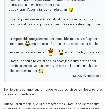
heureux prends en directement deux,
ça t'éviteras d'avoir à faire une intégration
Pour ce qui est des relations chat/rat ,certains sur le forum ont
des chats et des rats qui se côtoient,mais cela reste exceptionnel
.
Ici,impossible que je les mettent ensemble ,mes chats feignent
l'ignorance
mais je sais très bien ce qui se passerait si je les
laissais sans surveillance
et de toute façon sur les
3 rates une seule ne craint pas les chats,les 2 autres rates sont
pétrifiées instinctivement rien qu'en sentant l'odeur d'un chat ,et
elles ont bien raison
1326338[/snapback]
Bon je dirais comme tout le monde ne pas les laisser en liberté (chat et
rat) sans surveillance.
Quand j'ai eu ma Nala, je lui ai présenté mes 2 ratous sous très haute
surveillance. Elle était très intriguée et connerie que j'ai fait mon gros