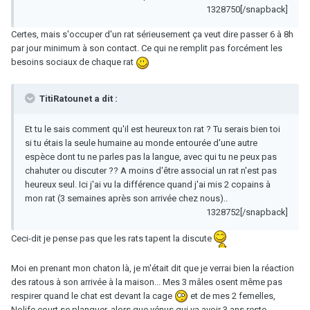
1328750[/snapback]
Certes, mais s'occuper d'un rat sérieusement ça veut dire passer 6 à 8h
par jour minimum à son contact. Ce qui ne remplit pas forcément les
besoins sociaux de chaque rat
TitiRatounet a dit :
Et tu le sais comment qu'il est heureux ton rat ? Tu serais bien toi
si tu étais la seule humaine au monde entourée d'une autre
espèce dont tu ne parles pas la langue, avec qui tu ne peux pas
chahuter ou discuter ?? A moins d'être associal un rat n'est pas
heureux seul. Ici j'ai vu la différence quand j'ai mis 2 copains à
mon rat (3 semaines après son arrivée chez nous)..
1328752[/snapback]
Ceci-dit je pense pas que les rats tapent la discute
Moi en prenant mon chaton là, je m'était dit que je verrai bien la réaction
des ratous à son arrivée à la maison... Mes 3 mâles osent même pas
respirer quand le chat est devant la cage
et de mes 2 femelles,
Nolife court se planquer, alors que vénus qui va avoir 3 ans reste