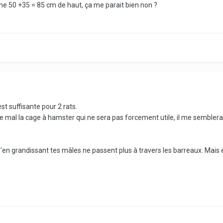
ême 50 +35 = 85 cm de haut, ça me parait bien non ?
st suffisante pour 2 rats.
ue mal la cage à hamster qui ne sera pas forcement utile, il me sembler
u'en grandissant tes mâles ne passent plus à travers les barreaux. Mais e