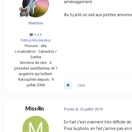
aménagement.
As tu jeté un oeil aux petites annonce
Membre
3,6 k
Rattus Moderatus
Pronom :
elle
Localisation :
Calvados /
Sarthe
Nombre de rats :
4
pintades sautillantes, et 7
angelots qui brillent.
Ratouphile depuis :
9
juillet 2009
Citer
Miss4in
Posté
le 15 juillet 2010
En fait c'est vraiment très difficile
Pour la photo, en fait j'arrive pas en