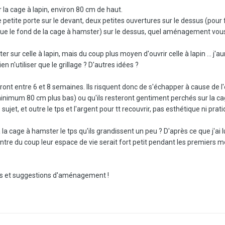
la cage à lapin, environ 80 cm de haut.
tite porte sur le devant, deux petites ouvertures sur le dessus (pour fai
que le fond de la cage à hamster) sur le dessus, quel aménagement vous
 sur celle à lapin, mais du coup plus moyen d'ouvrir celle à lapin ... j'au
en n'utiliser que le grillage ? D'autres idées ?
ront entre 6 et 8 semaines. Ils risquent donc de s'échapper à cause de l
minimum 80 cm plus bas) ou qu'ils resteront gentiment perchés sur la cage
le sujet, et outre le tps et l'argent pour tt recouvrir, pas esthétique ni pra
 la cage à hamster le tps qu'ils grandissent un peu ? D'après ce que j'ai
ontre du coup leur espace de vie serait fort petit pendant les premiers m
ls et suggestions d'aménagement !