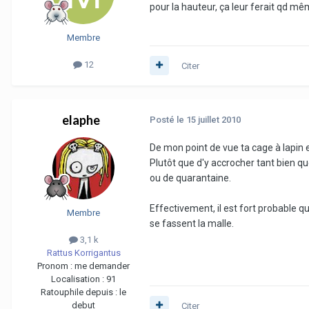
pour la hauteur, ça leur ferait qd m
Membre
12
Citer
elaphe
Posté
le 15 juillet 2010
De mon point de vue ta cage à lapin e
Plutôt que d'y accrocher tant bien q
ou de quarantaine.
Effectivement, il est fort probable q
Membre
se fassent la malle.
3,1 k
Rattus Korrigantus
Pronom :
me demander
Localisation :
91
Ratouphile depuis :
le
debut
Citer